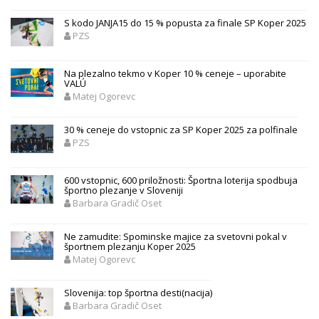
S kodo JANJA15 do 15 % popusta za finale SP Koper 2025
PZS
Na plezalno tekmo v Koper 10 % ceneje – uporabite
VALÚ
Matej Ogorevc
30 % ceneje do vstopnic za SP Koper 2025 za polfinale
PZS
600 vstopnic, 600 priložnosti: Športna loterija spodbuja
športno plezanje v Sloveniji
Barbara Gradič Oset
Ne zamudite: Spominske majice za svetovni pokal v
športnem plezanju Koper 2025
Matej Ogorevc
Slovenija: top športna desti(nacija)
Barbara Gradič Oset