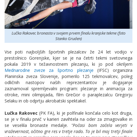
Lučka Rakovec bronasta v svojem prvem finalu kranjske tekme (foto
Stanko Gruden)
Vse poti najboljših športnih plezalcev že 24 let vodijo v
prestolnico Gorenjske, kjer se je na četrti tekmi svetovnega
pokala 2019 v težavnostnem plezanju, ki jo pod okriljem
Mednarodne zveze za športno plezanje
(IFSC) organizira
Planinska zveza Slovenije, pomerilo 125 tekmovalcev, poleg
odličnih nastopov naših reprezentantov je dogajanje
zaznamoval spremljevalni program: plezanje in animacija za
otroke, mini olimpijada, film GreGor o paraplezalcu Gregorju
Selaku in ob odprtju akrobatski spektakel.
Lučka Rakovec
(PK FA), ki je polfinale končala celo kot druga,
se je v finalu prvič v karieri zavihtela na oder za zmagovalke in
se veselila bronaste medalje.
"Počasi bom začela verjeti v
vraževernost, očitno gre res v tretje rado. To je bil moj tretji finale