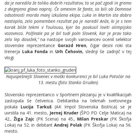
da je naredila že toliko dobrih rezultatov, to se pač zgodi in gremo
z dvignjeno glavo naprej. Če omenim še fante, so bili ob Domnovi
odsotnosti morda manj izkušena ekipa. Luka in Martin sta dobro
nastopila, zelo pomemben rezultat pa je naredil Anže, ki je s tem
korak bliže tekmi v Toulousu, kjer bo poskusil loviti olimpijsko
vozovnico. Polfinale pa je bil tudi poln Slovenk, kar je prav tako
zelo lep dosežek,"
na nastope svojih varovancev ocenil selektor
slovenske reprezentance
Gorazd Hren
, čigar desni roki sta
trenerja
Luka Fonda
in
Urh Čehovin
, slednji še zadnjič v tej
vlogi.
Najuspešnejši Slovenec v moški konkurenci je bil Luka Potočar na
13. mestu (foto Stanko Gruden)
Slovensko reprezentanco v športnem plezanju je v kvalifikacijah
zastopala še četverica. Debitantka na tekmah svetovnega
pokala
Lucija Tarkuš
(AK Impol Slovenska Bistrica) se je
uvrstila na 41. mesto,
Jernej Kruder
(ŠPO PD Celje Matica) na
42.,
Žiga Zajc
(PK Scena) na 45.,
Milan Preskar
(PK Škofja
Loka) na 52. in debitant
Andrej Polak
(PK Škofja Loka) na 56.
mesto.