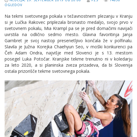
NEDELJA, 29. SEPTEMBER 2019 OB 20:00
PZS
14856
OGLEDOV
Na tekmi svetovnega pokala v težavnostnem plezanju v Kranju
si je Lučka Rakovec priplezala bronasto medaljo, svojo prvo v
svetovnem pokalu, Mia Krampl pa se je pred domačimi navijači
uvrstila na odlično sedmo mesto. Glavna favoritinja Janja
Garnbret je svoj nastop presenetljivo končala že v polfinalu.
Slavila je Južna Korejka Chaehyun Seo, v moški konkurenci pa
Čeh Adam Ondra, najvišje med Slovenci je s 13. mestom
posegel Luka Potočar. Kranjske tekme trenutno ni v koledarju
za leto 2020, a si planinska zveza prizadeva, da bi Slovenija
ostala prizorišče tekme svetovnega pokala.