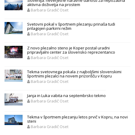
Slovenija: neverjetne naravne danosti za nepozabna
aktivna doživetja na prostem
Barbara Gradič Oset
Svetovni pokal v športnem plezanju prinaša tudi
prilagojen parkirni režim
Barbara Gradič Oset
Z novo plezalno steno je Koper postal uradni
pripravljalni center za slovensko reprezentanco
Barbara Gradič Oset
Tekma svetovnega pokala z najboljšimi slovenskimi
športnimi plezalci na novem prizorišču v Kopru
Barbara Gradič Oset
Janja in Luka vabita na septembrsko tekmo
Barbara Gradič Oset
Tekma v športnem plezanju letos prvič v Kopru, na novi
steni
Barbara Gradič Oset