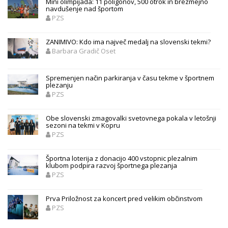
Mini olimpijada: 11 poligonov, 500 otrok in brezmejno
navdušenje nad športom
PZS
ZANIMIVO: Kdo ima največ medalj na slovenski tekmi?
Barbara Gradič Oset
Spremenjen način parkiranja v času tekme v športnem
plezanju
PZS
Obe slovenski zmagovalki svetovnega pokala v letošnji
sezoni na tekmi v Kopru
PZS
Športna loterija z donacijo 400 vstopnic plezalnim
klubom podpira razvoj športnega plezanja
PZS
Prva Priložnost za koncert pred velikim občinstvom
PZS