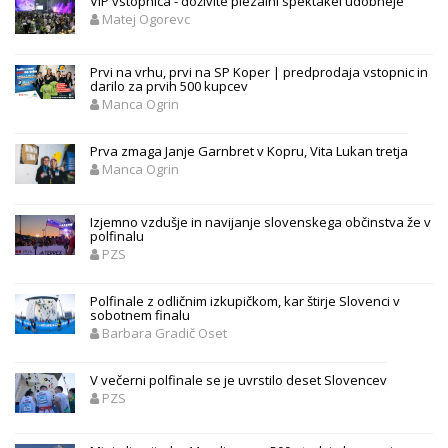
VIP vstopnica - doživite plezalni spektakel udobneje
Matej Ogorevc
Prvi na vrhu, prvi na SP Koper | predprodaja vstopnic in
darilo za prvih 500 kupcev
Manca Ogrin
Prva zmaga Janje Garnbret v Kopru, Vita Lukan tretja
Manca Ogrin
Izjemno vzdušje in navijanje slovenskega občinstva že v
polfinalu
PZS
Polfinale z odličnim izkupičkom, kar štirje Slovenci v
sobotnem finalu
Barbara Gradič Oset
V večerni polfinale se je uvrstilo deset Slovencev
PZS