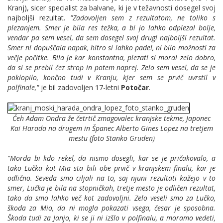
Kranj), sicer specialist za balvane, ki je v težavnosti dosegel svoj
najboljši rezultat.
"Zadovoljen sem z rezultatom, ne toliko s
plezanjem. Smer je bila res težka, a bi jo lahko odplezal bolje,
vendar pa sem vesel, da sem dosegel svoj drugi najboljši rezultat.
Smer ni dopuščala napak, hitro si lahko padel, ni bilo možnosti za
večje počitke. Bila je kar konstantna, plezati si moral zelo dobro,
da si se prebil čez strop in potem naprej. Zelo sem vesel, da se je
poklopilo, končno tudi v Kranju, kjer sem se prvič uvrstil v
polfinale,"
je bil zadovoljen 17-letni
Potočar
.
Čeh Adam Ondra že četrtič zmagovalec kranjske tekme, Japonec
Kai Harada na drugem in Španec Alberto Gines Lopez na tretjem
mestu (foto Stanko Gruden)
"Morda bi kdo rekel, da nismo dosegli, kar se je pričakovalo, a
tako Lučka kot Mia sta bili obe prvič v kranjskem finalu, kar je
odlično. Seveda smo ciljali na to, saj njuni rezultati kažejo v to
smer, Lučka je bila na stopničkah, tretje mesto je odličen rezultat,
tako da smo lahko več kot zadovoljni. Zelo veseli smo za Lučko,
škoda za Mio, da ni mogla pokazati vsega, česar je sposobna.
Škoda tudi za Janjo, ki se ji ni izšlo v polfinalu, a moramo vedeti,