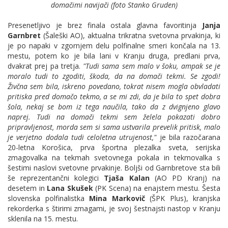
domačimi navijači (foto Stanko Gruden)
Presenetljivo je brez finala ostala glavna favoritinja
Janja
Garnbret
(Šaleški AO), aktualna trikratna svetovna prvakinja, ki
je po napaki v zgornjem delu polfinalne smeri končala na 13.
mestu, potem ko je bila lani v Kranju druga, predlani prva,
dvakrat prej pa tretja.
"Tudi sama sem malo v šoku, ampak se je
moralo tudi to zgoditi, škoda, da na domači tekmi. Se zgodi!
Živčna sem bila, iskreno povedano, tokrat nisem mogla obvladati
pritiska pred domačo tekmo, a se mi zdi, da je bila to spet dobra
šola, nekaj se bom iz tega naučila, tako da z dvignjeno glavo
naprej. Tudi na domači tekmi sem želela pokazati dobro
pripravljenost, morda sem si sama ustvarila prevelik pritisk, malo
je verjetno dodala tudi celoletna utrujenost,"
je bila razočarana
20-letna Korošica, prva športna plezalka sveta, serijska
zmagovalka na tekmah svetovnega pokala in tekmovalka s
šestimi naslovi svetovne prvakinje. Boljši od Garnbretove sta bili
še reprezentančni kolegici
Tjaša Kalan
(AO PD Kranj) na
desetem in
Lana Skušek
(PK Scena) na enajstem mestu. Šesta
slovenska polfinalistka
Mina Markovič
(ŠPK Plus), kranjska
rekorderka s štirimi zmagami, je svoj šestnajsti nastop v Kranju
sklenila na 15. mestu.