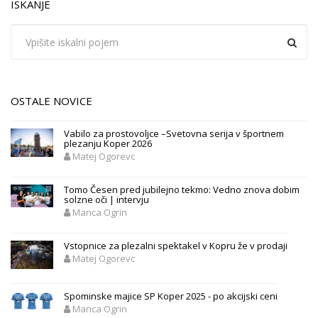
ISKANJE
OSTALE NOVICE
Vabilo za prostovoljce –Svetovna serija v športnem
plezanju Koper 2026
Matej Ogorevc
Tomo Česen pred jubilejno tekmo: Vedno znova dobim
solzne oči | intervju
Manca Ogrin
Vstopnice za plezalni spektakel v Kopru že v prodaji
Matej Ogorevc
Spominske majice SP Koper 2025 - po akcijski ceni
Manca Ogrin