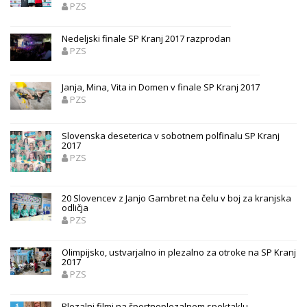
PZS
Nedeljski finale SP Kranj 2017 razprodan
PZS
Janja, Mina, Vita in Domen v finale SP Kranj 2017
PZS
Slovenska deseterica v sobotnem polfinalu SP Kranj
2017
PZS
20 Slovencev z Janjo Garnbret na čelu v boj za kranjska
odličja
PZS
Olimpijsko, ustvarjalno in plezalno za otroke na SP Kranj
2017
PZS
Plezalni filmi na športnoplezalnem spektaklu