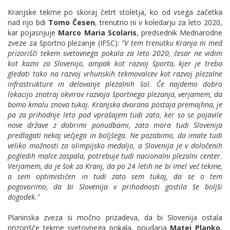
Kranjske tekme po skoraj četrt stoletja, ko od vsega začetka
nad njo bdi
Tomo Česen
, trenutno ni v koledarju za leto 2020,
kar pojasnjuje
Marco Maria Scolaris
, predsednik Mednarodne
zveze za športno plezanje (IFSC):
"V tem trenutku Kranja ni med
prizorišči tekem svetovnega pokala za leto 2020, česar ne vidim
kot kazni za Slovenijo, ampak kot razvoj športa, kjer je treba
gledati tako na razvoj vrhunskih tekmovalcev kot razvoj plezalne
infrastrukture in delovanje plezalnih šol. Če najdemo dobro
lokacijo znotraj okvirov razvoja športnega plezanja, verjamem, da
bomo kmalu znova tukaj. Kranjska dvorana postaja premajhna, je
pa za prihodnje leto pod vprašajem tudi zato, ker so se pojavile
nove države z dobrimi ponudbami, zato mora tudi Slovenija
predlagati nekaj večjega in boljšega. Ne pozabimo, da imate tudi
veliko možnosti za olimpijsko medaljo, a Slovenija je v določenih
pogledih malce zaspala, potrebuje tudi nacionalni plezalni center.
Verjamem, da je šok za Kranj, da po 24 letih ne bi imel več tekme,
a sem optimističen in tudi zato sem tukaj, da se o tem
pogovorimo, da bi Slovenija v prihodnosti gostila še boljši
dogodek."
Planinska zveza si močno prizadeva, da bi Slovenija ostala
prizorišče tekme svetovnega pokala, poudarja
Matej Planko
,