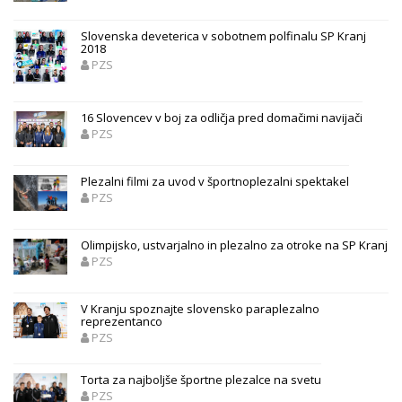
Slovenska deveterica v sobotnem polfinalu SP Kranj
2018
PZS
16 Slovencev v boj za odličja pred domačimi navijači
PZS
Plezalni filmi za uvod v športnoplezalni spektakel
PZS
Olimpijsko, ustvarjalno in plezalno za otroke na SP Kranj
PZS
V Kranju spoznajte slovensko paraplezalno
reprezentanco
PZS
Torta za najboljše športne plezalce na svetu
PZS