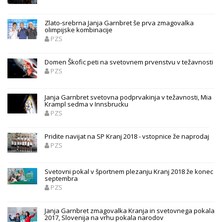
Zlato-srebrna Janja Garnbret še prva zmagovalka
olimpijske kombinacije
PZS
Domen Škofic peti na svetovnem prvenstvu v težavnosti
PZS
Janja Garnbret svetovna podprvakinja v težavnosti, Mia
Krampl sedma v Innsbrucku
PZS
Pridite navijat na SP Kranj 2018 - vstopnice že naprodaj
PZS
Svetovni pokal v športnem plezanju Kranj 2018 že konec
septembra
PZS
Janja Garnbret zmagovalka Kranja in svetovnega pokala
2017, Slovenija na vrhu pokala narodov