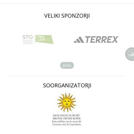
VELIKI SPONZORJI
nex
prev
SOORGANIZATORJI