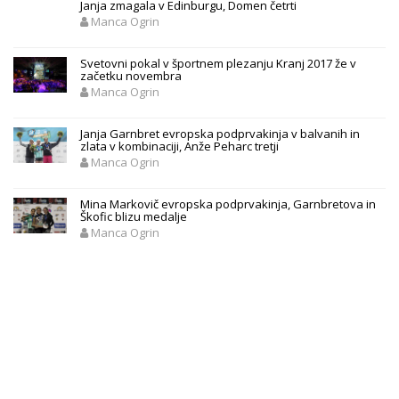
Janja zmagala v Edinburgu, Domen četrti
Manca Ogrin
Svetovni pokal v športnem plezanju Kranj 2017 že v
začetku novembra
Manca Ogrin
Janja Garnbret evropska podprvakinja v balvanih in
zlata v kombinaciji, Anže Peharc tretji
Manca Ogrin
Mina Markovič evropska podprvakinja, Garnbretova in
Škofic blizu medalje
Manca Ogrin