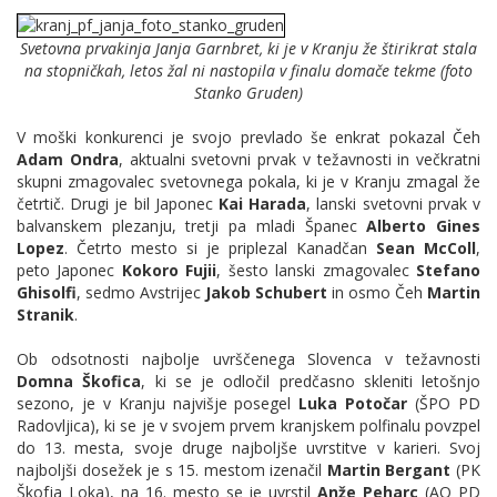
Svetovna prvakinja Janja Garnbret, ki je v Kranju že štirikrat stala
na stopničkah, letos žal ni nastopila v finalu domače tekme (foto
Stanko Gruden)
V moški konkurenci je svojo prevlado še enkrat pokazal Čeh
Adam Ondra
, aktualni svetovni prvak v težavnosti in večkratni
skupni zmagovalec svetovnega pokala, ki je v Kranju zmagal že
četrtič. Drugi je bil Japonec
Kai Harada
, lanski svetovni prvak v
balvanskem plezanju, tretji pa mladi Španec
Alberto Gines
Lopez
. Četrto mesto si je priplezal Kanadčan
Sean McColl
,
peto Japonec
Kokoro Fujii
, šesto lanski zmagovalec
Stefano
Ghisolfi
, sedmo Avstrijec
Jakob Schubert
in osmo Čeh
Martin
Stranik
.
Ob odsotnosti najbolje uvrščenega Slovenca v težavnosti
Domna Škofica
, ki se je odločil predčasno skleniti letošnjo
sezono, je v Kranju najvišje posegel
Luka Potočar
(ŠPO PD
Radovljica), ki se je v svojem prvem kranjskem polfinalu povzpel
do 13. mesta, svoje druge najboljše uvrstitve v karieri. Svoj
najboljši dosežek je s 15. mestom izenačil
Martin Bergant
(PK
Škofja Loka), na 16. mesto se je uvrstil
Anže Peharc
(AO PD