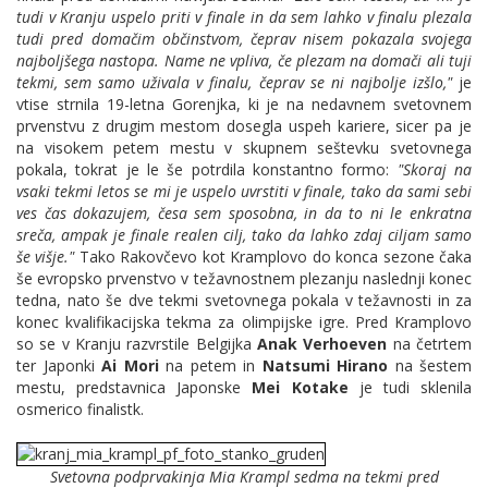
tudi v Kranju uspelo priti v finale in da sem lahko v finalu plezala
tudi pred domačim občinstvom, čeprav nisem pokazala svojega
najboljšega nastopa. Name ne vpliva, če plezam na domači ali tuji
tekmi, sem samo uživala v finalu, čeprav se ni najbolje izšlo,"
je
vtise strnila 19-letna Gorenjka, ki je na nedavnem svetovnem
prvenstvu z drugim mestom dosegla uspeh kariere, sicer pa je
na visokem petem mestu v skupnem seštevku svetovnega
pokala, tokrat je le še potrdila konstantno formo:
"Skoraj na
vsaki tekmi letos se mi je uspelo uvrstiti v finale, tako da sami sebi
ves čas dokazujem, česa sem sposobna, in da to ni le enkratna
sreča, ampak je finale realen cilj, tako da lahko zdaj ciljam samo
še višje."
Tako Rakovčevo kot Kramplovo do konca sezone čaka
še evropsko prvenstvo v težavnostnem plezanju naslednji konec
tedna, nato še dve tekmi svetovnega pokala v težavnosti in za
konec kvalifikacijska tekma za olimpijske igre. Pred Kramplovo
so se v Kranju razvrstile Belgijka
Anak Verhoeven
na četrtem
ter Japonki
Ai Mori
na petem in
Natsumi Hirano
na šestem
mestu, predstavnica Japonske
Mei Kotake
je tudi sklenila
osmerico
finalistk.
Svetovna podprvakinja Mia Krampl sedma na tekmi pred