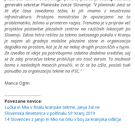
generalni sekretar Planinske zveze Slovenije:
"V planinski zvezi se
že dlje časa zavedamo težav, ki jih imamo z neustrezno
infrastrukturo. Pristojno ministrstvo že opozarjamo na to
problematiko, želimo si primeren razpis. Trenutno je v pripravi več
projektov postavitve plezalnih centrov na različnih lokacijah po
Sloveniji. Edina hitra rešitev za tekmo svetovnega pokala v Kranju
je najem ali gradnja mobilne plezalne stene in organizacija
dogodka na prostem, kot je že na nekaj drugih prizoriščih v tujini.
Za izvedbo te ideje pa potrebujemo izdatna dodatna sredstva, saj
se že zdaj proračun tekme približuje sto tisoč evrom. To možnost
bomo v naslednjih mesecih preučili, in če se bo izšlo, poslali tudi
ponudbo za organizacijo tekme na IFSC."
Manca Ogrin
------------------------
Povezane novice:
Lučka in Mia v finalu kranjske tekme, Janja žal ne
Slovenska deveterica v polfinalu SP Kranj 2019
14 Slovencev z Janjo in Mio na čelu v boj za kranjska odličja