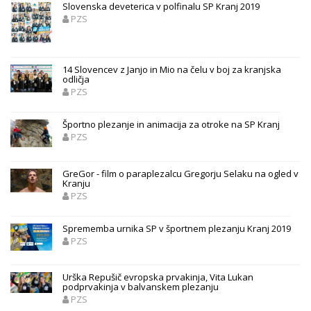
Slovenska deveterica v polfinalu SP Kranj 2019
PZS
14 Slovencev z Janjo in Mio na čelu v boj za kranjska
odličja
PZS
Športno plezanje in animacija za otroke na SP Kranj
PZS
GreGor - film o paraplezalcu Gregorju Selaku na ogled v
Kranju
PZS
Sprememba urnika SP v športnem plezanju Kranj 2019
PZS
Urška Repušič evropska prvakinja, Vita Lukan
podprvakinja v balvanskem plezanju
PZS