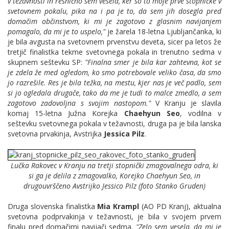
v težavnosti in resnično sem vesela, ker so to moje prve stopničke v
svetovnem pokalu, pika na i pa je to, da sem jih dosegla pred
domačim občinstvom, ki mi je zagotovo z glasnim navijanjem
pomagalo, da mi je to uspelo,"
je žarela 18-letna Ljubljančanka, ki
je bila avgusta na svetovnem prvenstvu deveta, sicer pa letos že
tretjič finalistka tekme svetovnega pokala in trenutno sedma v
skupnem seštevku SP:
"Finalna smer je bila kar zahtevna, kot se
je zdela že med ogledom, ko smo potrebovale veliko časa, da smo
jo razrešile. Res je bila težka, na mestu, kjer nas je več padlo, sem
si jo ogledala drugače, tako da me je tudi to malce zmedlo, a sem
zagotovo zadovoljna s svojim nastopom."
V Kranju je slavila
komaj 15-letna Južna Korejka
Chaehyun Seo
, vodilna v
seštevku svetovnega pokala v težavnosti, druga pa je bila lanska
svetovna prvakinja, Avstrijka
Jessica Pilz
.
Lučka Rakovec v Kranju na tretji stopnički zmagovalnega odra, ki
si ga je delila z zmagovalko, Korejko Chaehyun Seo, in
drugouvrščeno Avstrijko Jessico Pilz (foto Stanko Gruden)
Druga slovenska finalistka
Mia Krampl
(AO PD Kranj), aktualna
svetovna podprvakinja v težavnosti, je bila v svojem prvem
finalu pred domačimi navijači sedma.
"Zelo sem vesela, da mi je