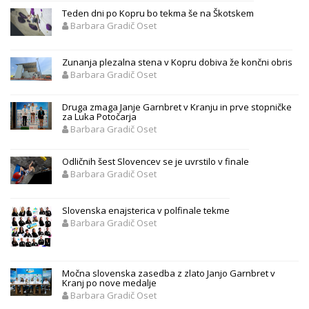
Teden dni po Kopru bo tekma še na Škotskem
Barbara Gradič Oset
Zunanja plezalna stena v Kopru dobiva že končni obris
Barbara Gradič Oset
Druga zmaga Janje Garnbret v Kranju in prve stopničke
za Luka Potočarja
Barbara Gradič Oset
Odličnih šest Slovencev se je uvrstilo v finale
Barbara Gradič Oset
Slovenska enajsterica v polfinale tekme
Barbara Gradič Oset
Močna slovenska zasedba z zlato Janjo Garnbret v
Kranj po nove medalje
Barbara Gradič Oset