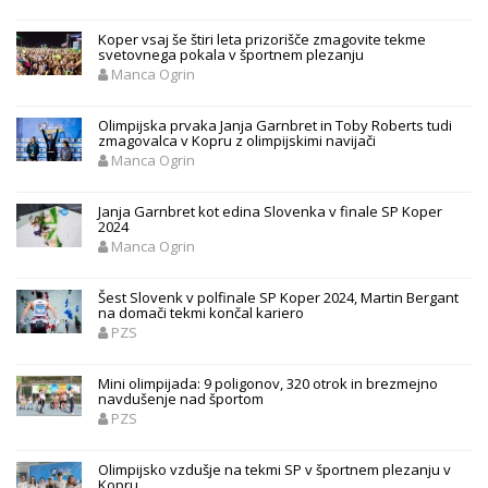
Koper vsaj še štiri leta prizorišče zmagovite tekme
svetovnega pokala v športnem plezanju
Manca Ogrin
Olimpijska prvaka Janja Garnbret in Toby Roberts tudi
zmagovalca v Kopru z olimpijskimi navijači
Manca Ogrin
Janja Garnbret kot edina Slovenka v finale SP Koper
2024
Manca Ogrin
Šest Slovenk v polfinale SP Koper 2024, Martin Bergant
na domači tekmi končal kariero
PZS
Mini olimpijada: 9 poligonov, 320 otrok in brezmejno
navdušenje nad športom
PZS
Olimpijsko vzdušje na tekmi SP v športnem plezanju v
Kopru