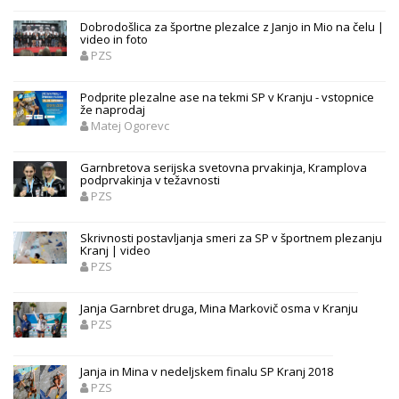
Dobrodošlica za športne plezalce z Janjo in Mio na čelu |
video in foto
PZS
Podprite plezalne ase na tekmi SP v Kranju - vstopnice
že naprodaj
Matej Ogorevc
Garnbretova serijska svetovna prvakinja, Kramplova
podprvakinja v težavnosti
PZS
Skrivnosti postavljanja smeri za SP v športnem plezanju
Kranj | video
PZS
Janja Garnbret druga, Mina Markovič osma v Kranju
PZS
Janja in Mina v nedeljskem finalu SP Kranj 2018
PZS