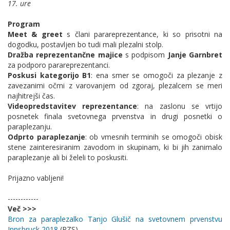
17. ure
Program
Meet & greet
s člani parareprezentance, ki so prisotni na
dogodku, postavljen bo tudi mali plezalni stolp.
Dražba reprezentančne majice
s podpisom
Janje Garnbret
za podporo parareprezentanci.
Poskusi kategorijo B1
: ena smer se omogoči za plezanje z
zavezanimi očmi z varovanjem od zgoraj, plezalcem se meri
najhitrejši čas.
Videopredstavitev reprezentance
: na zaslonu se vrtijo
posnetek finala svetovnega prvenstva in drugi posnetki o
paraplezanju.
Odprto paraplezanje
: ob vmesnih terminih se omogoči obisk
stene zainteresiranim zavodom in skupinam, ki bi jih zanimalo
paraplezanje ali bi želeli to poskusiti.
Prijazno vabljeni!
------------
Več >>>
Bron za paraplezalko Tanjo Glušič na svetovnem prvenstvu
Innsbruck 2018
(PZS)