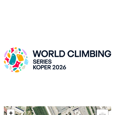
SVETOVNI POKAL V ŠPORTNEM PLEZANJU, KRANJ
DVORANA ZLATO POLJE
Kidričeva cesta 55, SI-Kranj
LOKACIJA
+