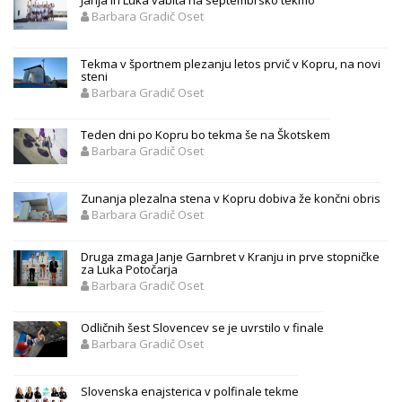
Janja in Luka vabita na septembrsko tekmo
Barbara Gradič Oset
Tekma v športnem plezanju letos prvič v Kopru, na novi
steni
Barbara Gradič Oset
Teden dni po Kopru bo tekma še na Škotskem
Barbara Gradič Oset
Zunanja plezalna stena v Kopru dobiva že končni obris
Barbara Gradič Oset
Druga zmaga Janje Garnbret v Kranju in prve stopničke
za Luka Potočarja
Barbara Gradič Oset
Odličnih šest Slovencev se je uvrstilo v finale
Barbara Gradič Oset
Slovenska enajsterica v polfinale tekme