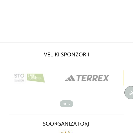
VELIKI SPONZORJI
nex
prev
SOORGANIZATORJI