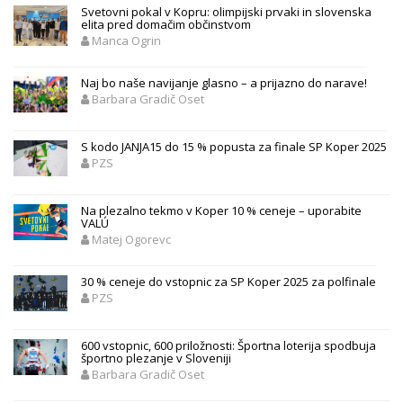
Svetovni pokal v Kopru: olimpijski prvaki in slovenska
elita pred domačim občinstvom
Manca Ogrin
Naj bo naše navijanje glasno – a prijazno do narave!
Barbara Gradič Oset
S kodo JANJA15 do 15 % popusta za finale SP Koper 2025
PZS
Na plezalno tekmo v Koper 10 % ceneje – uporabite
VALÚ
Matej Ogorevc
30 % ceneje do vstopnic za SP Koper 2025 za polfinale
PZS
600 vstopnic, 600 priložnosti: Športna loterija spodbuja
športno plezanje v Sloveniji
Barbara Gradič Oset