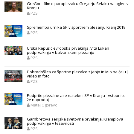
GreGor - film o paraplezalcu Gregorju Selaku na ogled v
Kranju
PZS
Sprememba urnika SP v športnem plezanju Kranj 2019
PZS
Urška Repušič evropska prvakinja, Vita Lukan
podprvakinja v balvanskem plezanju
PZS
Dobrodošlica za športne plezalce z Janjo in Mio na čelu |
video in foto
PZS
Podprite plezalne ase na tekmi SP v Kranju - vstopnice
že naprodaj
Matej Ogorevc
Garnbretova serijska svetovna prvakinja, Kramplova
podprvakinja v težavnosti
PZS