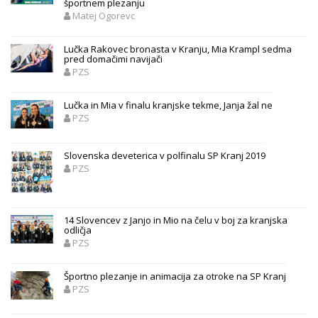
športnem plezanju
Matej Ogorevc
Lučka Rakovec bronasta v Kranju, Mia Krampl sedma
pred domačimi navijači
PZS
Lučka in Mia v finalu kranjske tekme, Janja žal ne
PZS
Slovenska deveterica v polfinalu SP Kranj 2019
PZS
14 Slovencev z Janjo in Mio na čelu v boj za kranjska
odličja
PZS
Športno plezanje in animacija za otroke na SP Kranj
PZS