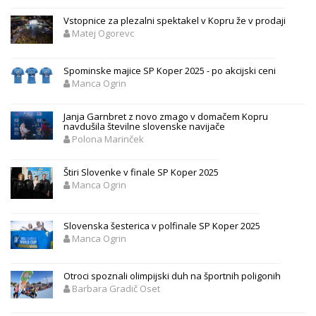
Vstopnice za plezalni spektakel v Kopru že v prodaji
Matej Ogorevc
Spominske majice SP Koper 2025 - po akcijski ceni
Manca Ogrin
Janja Garnbret z novo zmago v domačem Kopru
navdušila številne slovenske navijače
Polona Marinček
Štiri Slovenke v finale SP Koper 2025
Manca Ogrin
Slovenska šesterica v polfinale SP Koper 2025
Manca Ogrin
Otroci spoznali olimpijski duh na športnih poligonih
Barbara Gradič Oset