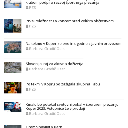
klubom podpira razvoj športnega plezanja
PZS
Prva Priložnost za koncert pred velikim občinstvom
PZS
Na tekmo v Koper zeleno in ugodno z javnim prevozom
Barbara Gradič Oset
Slovenija: raj za aktivna doživetja
Barbara Gradič Oset
Po tekmi v Kopru bo zažigala skupina Tabu
PZS
Kmalu bo potekal svetovni pokal v športnem plezanju
Koper 2023: Vstopnice že v prodaji
Barbara Gradič Oset
Gremo navijat v Bern