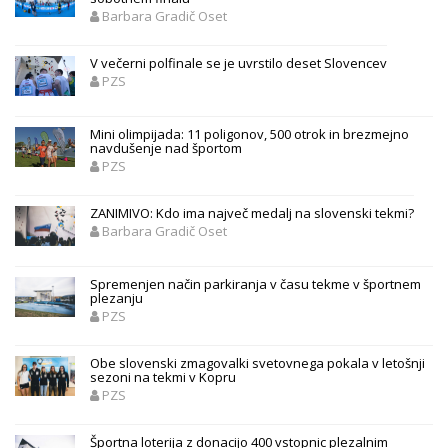
Barbara Gradič Oset
V večerni polfinale se je uvrstilo deset Slovencev
PZS
Mini olimpijada: 11 poligonov, 500 otrok in brezmejno
navdušenje nad športom
PZS
ZANIMIVO: Kdo ima največ medalj na slovenski tekmi?
Barbara Gradič Oset
Spremenjen način parkiranja v času tekme v športnem
plezanju
PZS
Obe slovenski zmagovalki svetovnega pokala v letošnji
sezoni na tekmi v Kopru
PZS
Športna loterija z donacijo 400 vstopnic plezalnim