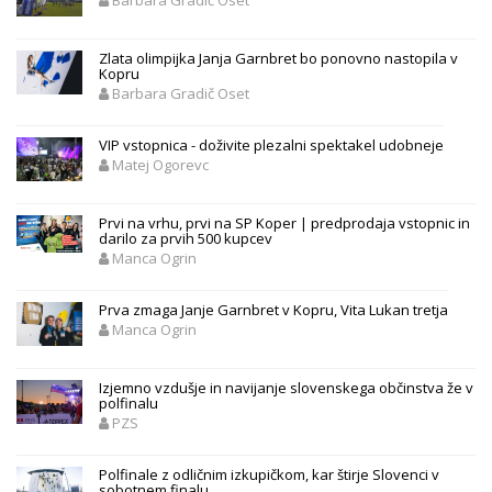
Barbara Gradič Oset
Zlata olimpijka Janja Garnbret bo ponovno nastopila v
Kopru
Barbara Gradič Oset
VIP vstopnica - doživite plezalni spektakel udobneje
Matej Ogorevc
Prvi na vrhu, prvi na SP Koper | predprodaja vstopnic in
darilo za prvih 500 kupcev
Manca Ogrin
Prva zmaga Janje Garnbret v Kopru, Vita Lukan tretja
Manca Ogrin
Izjemno vzdušje in navijanje slovenskega občinstva že v
polfinalu
PZS
Polfinale z odličnim izkupičkom, kar štirje Slovenci v
sobotnem finalu