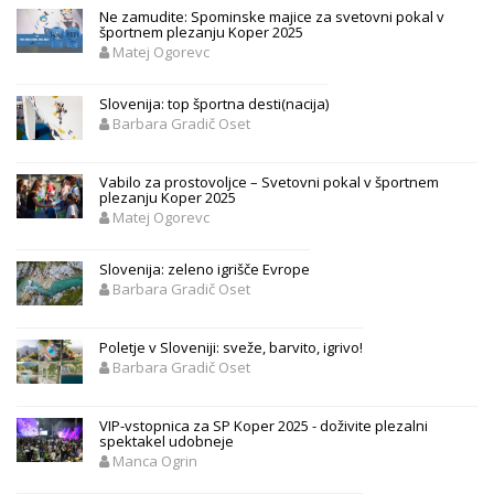
Ne zamudite: Spominske majice za svetovni pokal v
športnem plezanju Koper 2025
Matej Ogorevc
Slovenija: top športna desti(nacija)
Barbara Gradič Oset
Vabilo za prostovoljce – Svetovni pokal v športnem
plezanju Koper 2025
Matej Ogorevc
Slovenija: zeleno igrišče Evrope
Barbara Gradič Oset
Poletje v Sloveniji: sveže, barvito, igrivo!
Barbara Gradič Oset
VIP-vstopnica za SP Koper 2025 - doživite plezalni
spektakel udobneje
Manca Ogrin