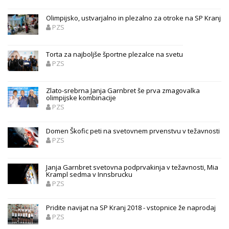
Olimpijsko, ustvarjalno in plezalno za otroke na SP Kranj
PZS
Torta za najboljše športne plezalce na svetu
PZS
Zlato-srebrna Janja Garnbret še prva zmagovalka
olimpijske kombinacije
PZS
Domen Škofic peti na svetovnem prvenstvu v težavnosti
PZS
Janja Garnbret svetovna podprvakinja v težavnosti, Mia
Krampl sedma v Innsbrucku
PZS
Pridite navijat na SP Kranj 2018 - vstopnice že naprodaj
PZS