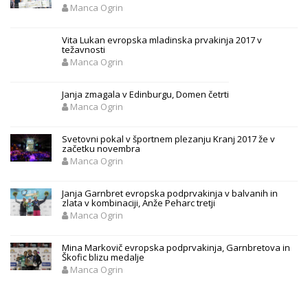
Manca Ogrin
Vita Lukan evropska mladinska prvakinja 2017 v
težavnosti
Manca Ogrin
Janja zmagala v Edinburgu, Domen četrti
Manca Ogrin
Svetovni pokal v športnem plezanju Kranj 2017 že v
začetku novembra
Manca Ogrin
Janja Garnbret evropska podprvakinja v balvanih in
zlata v kombinaciji, Anže Peharc tretji
Manca Ogrin
Mina Markovič evropska podprvakinja, Garnbretova in
Škofic blizu medalje
Manca Ogrin