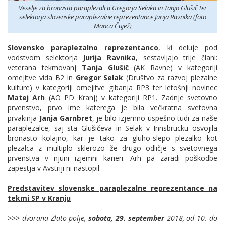
Veselje za bronasta paraplezalca Gregorja Selaka in Tanjo Glušič ter
selektorja slovenske paraplezalne reprezentance Jurija Ravnika (foto
Manca Čujež)
Slovensko paraplezalno reprezentanco
, ki deluje pod
vodstvom selektorja
Jurija Ravnika
, sestavljajo trije člani:
veterana tekmovanj
Tanja Glušič
(AK Ravne)
v kategoriji
omejitve vida B2 in
Gregor Selak
(Društvo za razvoj plezalne
kulture)
v kategoriji omejitve gibanja RP3
ter letošnji novinec
Matej Arh
(AO PD Kranj) v kategoriji RP1. Zadnje svetovno
prvenstvo, prvo ime katerega je bila večkratna svetovna
prvakinja
Janja Garnbret
, je bilo izjemno uspešno tudi za naše
paraplezalce, saj sta Glušičeva in Selak v Innsbrucku osvojila
bronasto kolajno, kar je tako za gluho-slepo plezalko kot
plezalca z multiplo sklerozo že drugo odličje s svetovnega
prvenstva v njuni izjemni karieri. Arh pa zaradi poškodbe
zapestja v Avstriji ni nastopil.
Predstavitev slovenske paraplezalne reprezentance na
tekmi SP v Kranju
>>> dvorana Zlato polje,
sobota, 29. september
2018, od 10. do