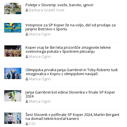
Poletje v Sloveniji: sveže, barvito, igrivo!
Barbara Gradič Oset
Vstopnice za SP Koper že na voljo, del od prodaje za
Janjino Botrstvo v športu
Manca Ogrin
Koper vsaj še štiri leta prizorišče zmagovite tekme
svetovnega pokala v športnem plezanju
Manca Ogrin
Olimpijska prvaka Janja Garnbret in Toby Roberts tudi
zmagovalca v Kopru z olimpijskimi navijači
Manca Ogrin
Janja Garnbret kot edina Slovenka v finale SP Koper
2024
Manca Ogrin
Šest Slovenk v polfinale SP Koper 2024, Martin Bergant
na domači tekmi končal kariero
PZS