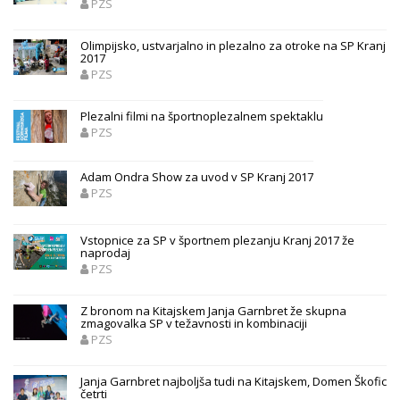
PZS
Olimpijsko, ustvarjalno in plezalno za otroke na SP Kranj
2017
PZS
Plezalni filmi na športnoplezalnem spektaklu
PZS
Adam Ondra Show za uvod v SP Kranj 2017
PZS
Vstopnice za SP v športnem plezanju Kranj 2017 že
naprodaj
PZS
Z bronom na Kitajskem Janja Garnbret že skupna
zmagovalka SP v težavnosti in kombinaciji
PZS
Janja Garnbret najboljša tudi na Kitajskem, Domen Škofic
četrti