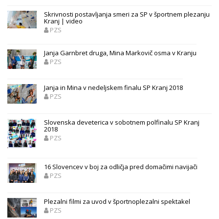
Skrivnosti postavljanja smeri za SP v športnem plezanju
Kranj | video
PZS
Janja Garnbret druga, Mina Markovič osma v Kranju
PZS
Janja in Mina v nedeljskem finalu SP Kranj 2018
PZS
Slovenska deveterica v sobotnem polfinalu SP Kranj
2018
PZS
16 Slovencev v boj za odličja pred domačimi navijači
PZS
Plezalni filmi za uvod v športnoplezalni spektakel
PZS