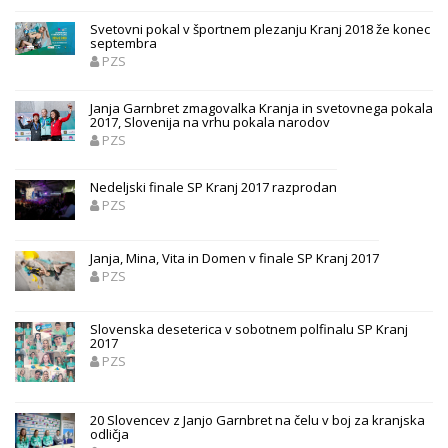
Svetovni pokal v športnem plezanju Kranj 2018 že konec
septembra
PZS
Janja Garnbret zmagovalka Kranja in svetovnega pokala
2017, Slovenija na vrhu pokala narodov
PZS
Nedeljski finale SP Kranj 2017 razprodan
PZS
Janja, Mina, Vita in Domen v finale SP Kranj 2017
PZS
Slovenska deseterica v sobotnem polfinalu SP Kranj
2017
PZS
20 Slovencev z Janjo Garnbret na čelu v boj za kranjska
odličja