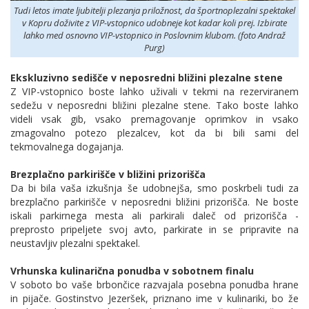
Tudi letos imate ljubitelji plezanja priložnost, da športnoplezalni spektakel
v Kopru doživite z VIP-vstopnico udobneje kot kadar koli prej. Izbirate
lahko med osnovno VIP-vstopnico in Poslovnim klubom. (foto Andraž
Purg)
Ekskluzivno sedišče v neposredni bližini plezalne stene
Z VIP-vstopnico boste lahko uživali v tekmi na rezerviranem
sedežu v neposredni bližini plezalne stene. Tako boste lahko
videli vsak gib, vsako premagovanje oprimkov in vsako
zmagovalno potezo plezalcev, kot da bi bili sami del
tekmovalnega dogajanja.
Brezplačno parkirišče v bližini prizorišča
Da bi bila vaša izkušnja še udobnejša, smo poskrbeli tudi za
brezplačno parkirišče v neposredni bližini prizorišča. Ne boste
iskali parkirnega mesta ali parkirali daleč od prizorišča -
preprosto pripeljete svoj avto, parkirate in se pripravite na
neustavljiv plezalni spektakel.
Vrhunska kulinarična ponudba v sobotnem finalu
V soboto bo vaše brbončice razvajala posebna ponudba hrane
in pijače. Gostinstvo Jezeršek, priznano ime v kulinariki, bo že