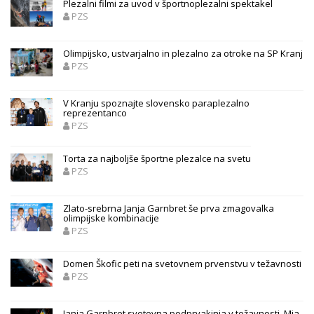
Plezalni filmi za uvod v športnoplezalni spektakel
PZS
Olimpijsko, ustvarjalno in plezalno za otroke na SP Kranj
PZS
V Kranju spoznajte slovensko paraplezalno
reprezentanco
PZS
Torta za najboljše športne plezalce na svetu
PZS
Zlato-srebrna Janja Garnbret še prva zmagovalka
olimpijske kombinacije
PZS
Domen Škofic peti na svetovnem prvenstvu v težavnosti
PZS
Janja Garnbret svetovna podprvakinja v težavnosti, Mia