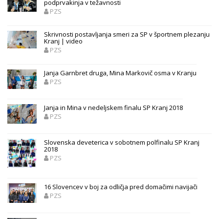
podprvakinja v težavnosti
PZS
Skrivnosti postavljanja smeri za SP v športnem plezanju
Kranj | video
PZS
Janja Garnbret druga, Mina Markovič osma v Kranju
PZS
Janja in Mina v nedeljskem finalu SP Kranj 2018
PZS
Slovenska deveterica v sobotnem polfinalu SP Kranj
2018
PZS
16 Slovencev v boj za odličja pred domačimi navijači
PZS