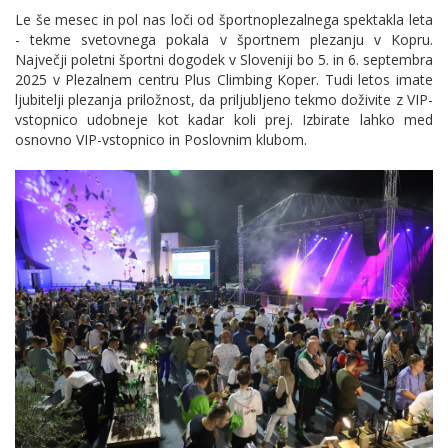
Le še mesec in pol nas loči od športnoplezalnega spektakla leta
- tekme svetovnega pokala v športnem plezanju v Kopru.
Največji poletni športni dogodek v Sloveniji bo 5. in 6. septembra
2025 v Plezalnem centru Plus Climbing Koper. Tudi letos imate
ljubitelji plezanja priložnost, da priljubljeno tekmo doživite z VIP-
vstopnico udobneje kot kadar koli prej. Izbirate lahko med
osnovno VIP-vstopnico in Poslovnim klubom.