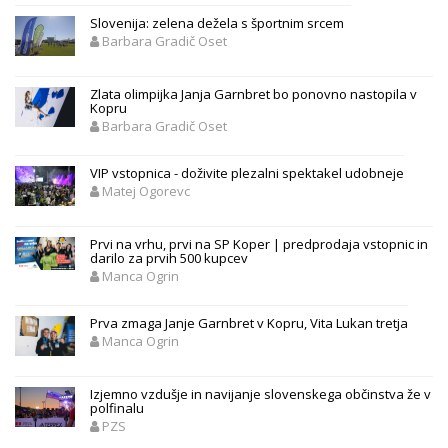
Slovenija: zelena dežela s športnim srcem
Barbara Gradič Oset
Zlata olimpijka Janja Garnbret bo ponovno nastopila v
Kopru
Barbara Gradič Oset
VIP vstopnica - doživite plezalni spektakel udobneje
Matej Ogorevc
Prvi na vrhu, prvi na SP Koper | predprodaja vstopnic in
darilo za prvih 500 kupcev
Manca Ogrin
Prva zmaga Janje Garnbret v Kopru, Vita Lukan tretja
Manca Ogrin
Izjemno vzdušje in navijanje slovenskega občinstva že v
polfinalu
PZS