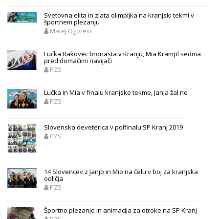
Svetovna elita in zlata olimpijka na kranjski tekmi v
športnem plezanju
Matej Ogorevc
Lučka Rakovec bronasta v Kranju, Mia Krampl sedma
pred domačimi navijači
PZS
Lučka in Mia v finalu kranjske tekme, Janja žal ne
PZS
Slovenska deveterica v polfinalu SP Kranj 2019
PZS
14 Slovencev z Janjo in Mio na čelu v boj za kranjska
odličja
PZS
Športno plezanje in animacija za otroke na SP Kranj
PZS