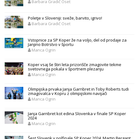
Barbara Gradič Oset
Poletje v Sloveniji: sveže, barvito, igrivo!
Barbara Gradič Oset
Vstopnice za SP Koper že na voljo, del od prodaje za
Janjino Botrstvo v športu
Manca Ogrin
Koper vsaj še štiri leta prizorišče zmagovite tekme
svetovnega pokala v športnem plezanju
Manca Ogrin
Olimpijska prvaka Janja Garnbret in Toby Roberts tudi
zmagovalca v Kopru z olimpijskimi navijači
Manca Ogrin
Janja Garnbret kot edina Slovenka v finale SP Koper
2024
Manca Ogrin
Šest Slovenk v polfinale SP Koper 2024, Martin Bergant