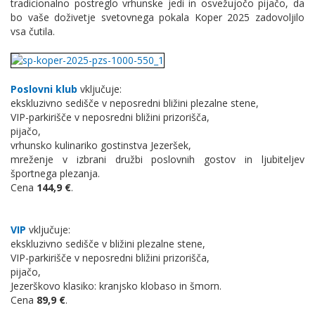
tradicionalno postreglo vrhunske jedi in osvežujočo pijačo, da
bo vaše doživetje svetovnega pokala Koper 2025 zadovoljilo
vsa čutila.
Poslovni klub
vključuje:
ekskluzivno sedišče v neposredni bližini plezalne stene,
VIP-parkirišče v neposredni bližini prizorišča,
pijačo,
vrhunsko kulinariko gostinstva Jezeršek,
mreženje v izbrani družbi poslovnih gostov in ljubiteljev
športnega plezanja.
Cena
144,9 €
.
VIP
vključuje:
ekskluzivno sedišče v bližini plezalne stene,
VIP-parkirišče v neposredni bližini prizorišča,
pijačo,
Jezerškovo klasiko: kranjsko klobaso in šmorn.
Cena
89,9 €
.