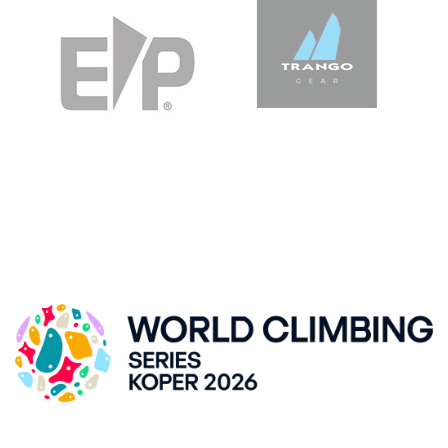
SVETOVNI POKAL V ŠPORTNEM PLEZANJU, KRANJ
DVORANA ZLATO POLJE