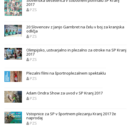
Slovenska deseterica v sobotnem polfinalu SP Kranj
2017
PZS
20 Slovencev z Janjo Garnbret na čelu v boj za kranjska
odličja
PZS
Olimpijsko, ustvarjalno in plezalno za otroke na SP Kranj
2017
PZS
Plezalni filmi na športnoplezalnem spektaklu
PZS
Adam Ondra Show za uvod v SP Kranj 2017
PZS
Vstopnice za SP v športnem plezanju Kranj 2017 že
naprodaj
PZS