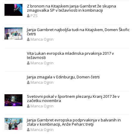
Z bronom na Kitajskem Janja Garnbret že skupna
zmagovalka SP v težavnosti in kombinaciji
PZS
Janja Garnbret najboljša tudi na Kitajskem, Domen Škofic
četrti
Manca Ogrin
Vita Lukan evropska mladinska prvakinja 2017 v
težavnosti
Manca Ogrin
Janja zmagala v Edinburgu, Domen četrti
Manca Ogrin
Svetovni pokal v športnem plezanju Kranj 2017 že v
začetku novembra
Manca Ogrin
Janja Garnbret evropska podprvakinja v balvanih in
zlata v kombinaciji, Anže Peharc tretji
Manca Ogrin