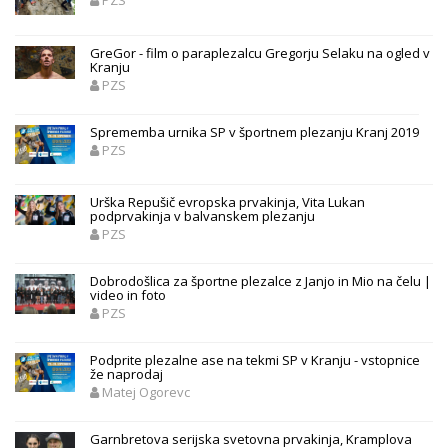
GreGor - film o paraplezalcu Gregorju Selaku na ogled v
Kranju
PZS
Sprememba urnika SP v športnem plezanju Kranj 2019
PZS
Urška Repušič evropska prvakinja, Vita Lukan
podprvakinja v balvanskem plezanju
PZS
Dobrodošlica za športne plezalce z Janjo in Mio na čelu |
video in foto
PZS
Podprite plezalne ase na tekmi SP v Kranju - vstopnice
že naprodaj
Matej Ogorevc
Garnbretova serijska svetovna prvakinja, Kramplova