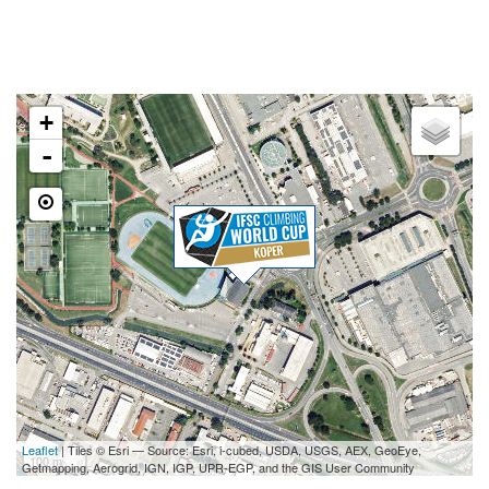
Kidričeva cesta 55, SI-Kranj
LOKACIJA
+
-
Leaflet
| Tiles © Esri — Source: Esri, i-cubed, USDA, USGS, AEX, GeoEye,
100 m
Getmapping, Aerogrid, IGN, IGP, UPR-EGP, and the GIS User Community