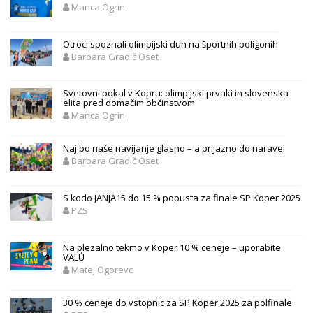
Manca Ogrin
Otroci spoznali olimpijski duh na športnih poligonih
Barbara Gradič Oset
Svetovni pokal v Kopru: olimpijski prvaki in slovenska
elita pred domačim občinstvom
Manca Ogrin
Naj bo naše navijanje glasno – a prijazno do narave!
Barbara Gradič Oset
S kodo JANJA15 do 15 % popusta za finale SP Koper 2025
PZS
Na plezalno tekmo v Koper 10 % ceneje – uporabite
VALÚ
Matej Ogorevc
30 % ceneje do vstopnic za SP Koper 2025 za polfinale