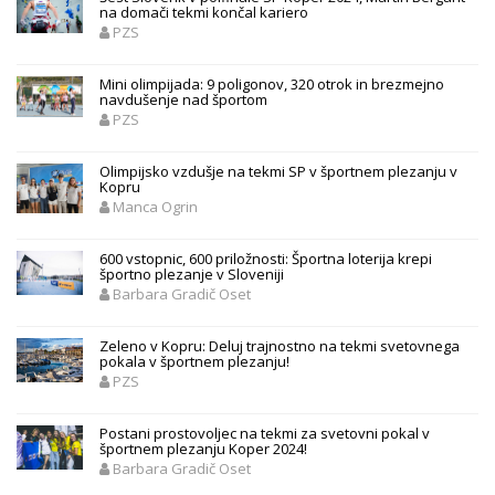
na domači tekmi končal kariero
PZS
Mini olimpijada: 9 poligonov, 320 otrok in brezmejno
navdušenje nad športom
PZS
Olimpijsko vzdušje na tekmi SP v športnem plezanju v
Kopru
Manca Ogrin
600 vstopnic, 600 priložnosti: Športna loterija krepi
športno plezanje v Sloveniji
Barbara Gradič Oset
Zeleno v Kopru: Deluj trajnostno na tekmi svetovnega
pokala v športnem plezanju!
PZS
Postani prostovoljec na tekmi za svetovni pokal v
športnem plezanju Koper 2024!
Barbara Gradič Oset