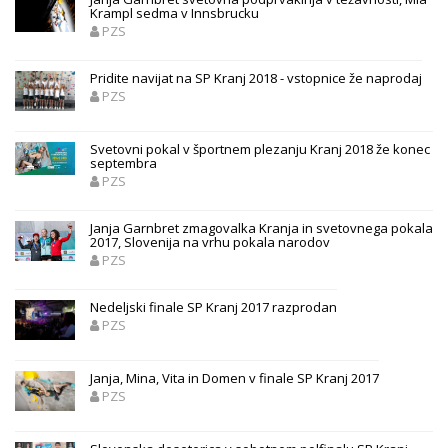
Krampl sedma v Innsbrucku
PZS
Pridite navijat na SP Kranj 2018 - vstopnice že naprodaj
PZS
Svetovni pokal v športnem plezanju Kranj 2018 že konec
septembra
PZS
Janja Garnbret zmagovalka Kranja in svetovnega pokala
2017, Slovenija na vrhu pokala narodov
PZS
Nedeljski finale SP Kranj 2017 razprodan
PZS
Janja, Mina, Vita in Domen v finale SP Kranj 2017
PZS