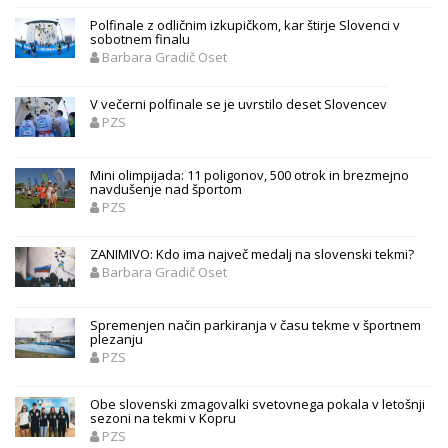
Polfinale z odličnim izkupičkom, kar štirje Slovenci v
sobotnem finalu
Barbara Gradič Oset
V večerni polfinale se je uvrstilo deset Slovencev
PZS
Mini olimpijada: 11 poligonov, 500 otrok in brezmejno
navdušenje nad športom
PZS
ZANIMIVO: Kdo ima največ medalj na slovenski tekmi?
Barbara Gradič Oset
Spremenjen način parkiranja v času tekme v športnem
plezanju
PZS
Obe slovenski zmagovalki svetovnega pokala v letošnji
sezoni na tekmi v Kopru
PZS