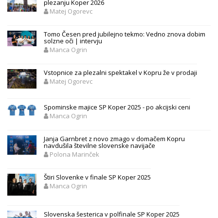
plezanju Koper 2026
Matej Ogorevc
Tomo Česen pred jubilejno tekmo: Vedno znova dobim
solzne oči | intervju
Manca Ogrin
Vstopnice za plezalni spektakel v Kopru že v prodaji
Matej Ogorevc
Spominske majice SP Koper 2025 - po akcijski ceni
Manca Ogrin
Janja Garnbret z novo zmago v domačem Kopru
navdušila številne slovenske navijače
Polona Marinček
Štiri Slovenke v finale SP Koper 2025
Manca Ogrin
Slovenska šesterica v polfinale SP Koper 2025