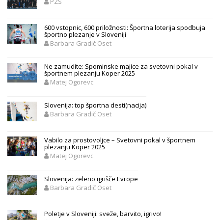
PZS
600 vstopnic, 600 priložnosti: Športna loterija spodbuja
športno plezanje v Sloveniji
Barbara Gradič Oset
Ne zamudite: Spominske majice za svetovni pokal v
športnem plezanju Koper 2025
Matej Ogorevc
Slovenija: top športna desti(nacija)
Barbara Gradič Oset
Vabilo za prostovoljce – Svetovni pokal v športnem
plezanju Koper 2025
Matej Ogorevc
Slovenija: zeleno igrišče Evrope
Barbara Gradič Oset
Poletje v Sloveniji: sveže, barvito, igrivo!