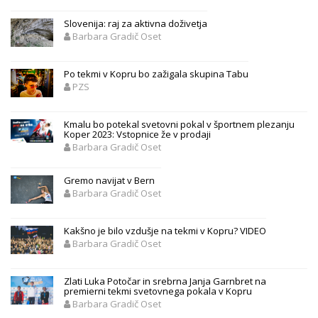
Slovenija: raj za aktivna doživetja
Barbara Gradič Oset
Po tekmi v Kopru bo zažigala skupina Tabu
PZS
Kmalu bo potekal svetovni pokal v športnem plezanju
Koper 2023: Vstopnice že v prodaji
Barbara Gradič Oset
Gremo navijat v Bern
Barbara Gradič Oset
Kakšno je bilo vzdušje na tekmi v Kopru? VIDEO
Barbara Gradič Oset
Zlati Luka Potočar in srebrna Janja Garnbret na
premierni tekmi svetovnega pokala v Kopru
Barbara Gradič Oset