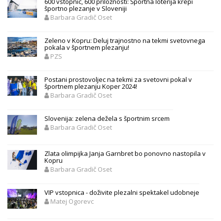
600 vstopnic, 600 priložnosti: Športna loterija krepi
športno plezanje v Sloveniji
Barbara Gradič Oset
Zeleno v Kopru: Deluj trajnostno na tekmi svetovnega
pokala v športnem plezanju!
PZS
Postani prostovoljec na tekmi za svetovni pokal v
športnem plezanju Koper 2024!
Barbara Gradič Oset
Slovenija: zelena dežela s športnim srcem
Barbara Gradič Oset
Zlata olimpijka Janja Garnbret bo ponovno nastopila v
Kopru
Barbara Gradič Oset
VIP vstopnica - doživite plezalni spektakel udobneje
Matej Ogorevc