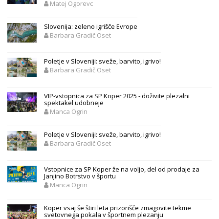
Matej Ogorevc
Slovenija: zeleno igrišče Evrope
Barbara Gradič Oset
Poletje v Sloveniji: sveže, barvito, igrivo!
Barbara Gradič Oset
VIP-vstopnica za SP Koper 2025 - doživite plezalni
spektakel udobneje
Manca Ogrin
Poletje v Sloveniji: sveže, barvito, igrivo!
Barbara Gradič Oset
Vstopnice za SP Koper že na voljo, del od prodaje za
Janjino Botrstvo v športu
Manca Ogrin
Koper vsaj še štiri leta prizorišče zmagovite tekme
svetovnega pokala v športnem plezanju