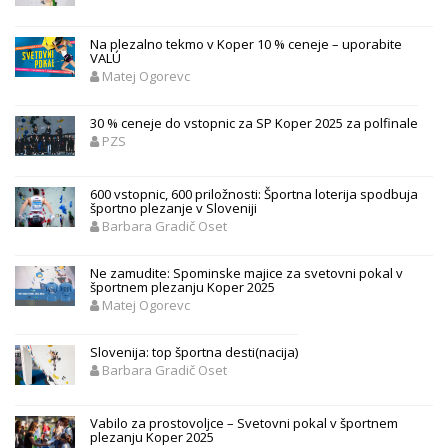
Na plezalno tekmo v Koper 10 % ceneje – uporabite
VALÚ
Matej Ogorevc
30 % ceneje do vstopnic za SP Koper 2025 za polfinale
PZS
600 vstopnic, 600 priložnosti: Športna loterija spodbuja
športno plezanje v Sloveniji
Barbara Gradič Oset
Ne zamudite: Spominske majice za svetovni pokal v
športnem plezanju Koper 2025
Matej Ogorevc
Slovenija: top športna desti(nacija)
Barbara Gradič Oset
Vabilo za prostovoljce – Svetovni pokal v športnem
plezanju Koper 2025