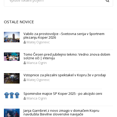
OSTALE NOVICE
Vabilo za prostovoljce –Svetovna serija v športnem
plezanju Koper 2026
Matej Ogorevc
Tomo Česen pred jubilejno tekmo: Vedno znova dobim
solzne oči | intervju
Manca Ogrin
Vstopnice za plezalni spektakel v Kopru že v prodaji
Matej Ogorevc
Spominske majice SP Koper 2025 - po akcijski ceni
Manca Ogrin
Janja Garnbret z novo zmago v domačem Kopru
navdušila številne slovenske navijače