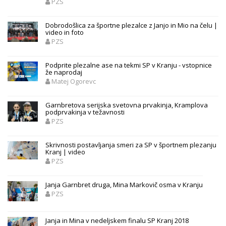
PZS
Dobrodošlica za športne plezalce z Janjo in Mio na čelu |
video in foto
PZS
Podprite plezalne ase na tekmi SP v Kranju - vstopnice
že naprodaj
Matej Ogorevc
Garnbretova serijska svetovna prvakinja, Kramplova
podprvakinja v težavnosti
PZS
Skrivnosti postavljanja smeri za SP v športnem plezanju
Kranj | video
PZS
Janja Garnbret druga, Mina Markovič osma v Kranju
PZS
Janja in Mina v nedeljskem finalu SP Kranj 2018