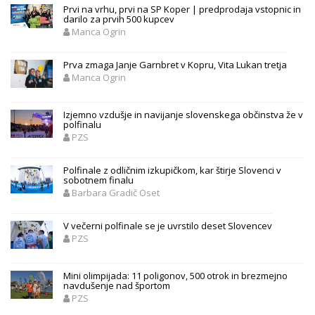
Prvi na vrhu, prvi na SP Koper | predprodaja vstopnic in
darilo za prvih 500 kupcev
Manca Ogrin
Prva zmaga Janje Garnbret v Kopru, Vita Lukan tretja
Manca Ogrin
Izjemno vzdušje in navijanje slovenskega občinstva že v
polfinalu
PZS
Polfinale z odličnim izkupičkom, kar štirje Slovenci v
sobotnem finalu
Barbara Gradič Oset
V večerni polfinale se je uvrstilo deset Slovencev
PZS
Mini olimpijada: 11 poligonov, 500 otrok in brezmejno
navdušenje nad športom
PZS