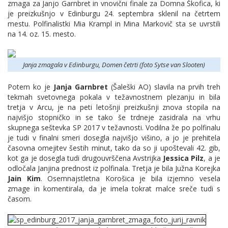
zmaga za Janjo Garnbret in vnovični finale za Domna Škofica, ki
je preizkušnjo v Edinburgu 24. septembra sklenil na četrtem
mestu. Polfinalistki Mia Krampl in Mina Markovič sta se uvrstili
na 14. oz. 15. mesto.
Janja zmagala v Edinburgu, Domen četrti (foto Sytse van Slooten)
Potem ko je
Janja Garnbret
(Šaleški AO) slavila na prvih treh
tekmah svetovnega pokala v težavnostnem plezanju in bila
tretja v Arcu, je na peti letošnji preizkušnji znova stopila na
najvišjo stopničko in se tako še trdneje zasidrala na vrhu
skupnega seštevka SP 2017 v težavnosti. Vodilna že po polfinalu
je tudi v finalni smeri dosegla najvišjo višino, a jo je prehitela
časovna omejitev šestih minut, tako da so ji upoštevali 42. gib,
kot ga je dosegla tudi drugouvrščena Avstrijka
Jessica Pilz
, a je
odločala Janjina prednost iz polfinala. Tretja je bila Južna Korejka
Jain Kim
. Osemnajstletna Korošica je bila izjemno vesela
zmage in komentirala, da je imela tokrat malce sreče tudi s
časom.