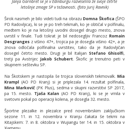
Janja Garnbret se je v Edinburgu razveselila že svoje četrte
letošnje zmage SP v težavnosti. (foto Jurij Ravnik)
Širok nasmeh je bilo videti tudi na obrazu
Domna Škofica
(ŠPO
PD Radovljica), ki se je po treh tekmah, ko je obtičal v polfinalu,
medtem ko je na letošnji uvodni dosegel drugo mesto, znova
uvrstil v finale. Tudi tokrat je bil nedosegljiv Francoz
Romain
Desgranges
z višino 47+, trojica pa je dosegla višino 42+, a je
znova odločala polfinalna uvrstitev, tako da je Radovljičan
dosegel četrto mesto. Drugi je bil Italijan
Stefano Ghisolfi
,
tretji pa Avstrijec
Jakob Schubert
. Škofic je trenutno peti v
skupnem seštevku SP.
Na Škotskem je nastopila še trojica slovenskih tekmovalk.
Mia
Krampl
(AO PD Kranj) si je priplezala 14. rezultat polfinala,
Mina Markovič
(PK Plus), sedma v skupni razvrstitvi SP 2017,
pa 15. mesto.
Tjaša Kalan
(AO PD Kranj), ki se je vrnila v
svetovni pokal po operaciji kolena, je dosegla 32. mesto.
Športne plezalke in plezalce pred novembrskim zaključkom
sezone 11. in 12. novembra v Kranju čakata še tekmi na
Kitajskem: 7. in 8. oktobra v Wujiangu ter 14. in 15. oktobra v
Xiamenu.