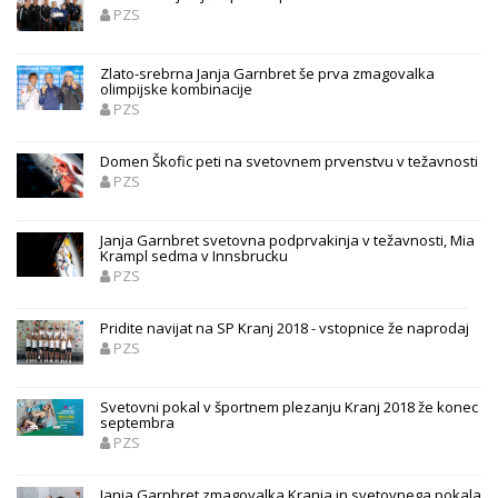
PZS
Zlato-srebrna Janja Garnbret še prva zmagovalka
olimpijske kombinacije
PZS
Domen Škofic peti na svetovnem prvenstvu v težavnosti
PZS
Janja Garnbret svetovna podprvakinja v težavnosti, Mia
Krampl sedma v Innsbrucku
PZS
Pridite navijat na SP Kranj 2018 - vstopnice že naprodaj
PZS
Svetovni pokal v športnem plezanju Kranj 2018 že konec
septembra
PZS
Janja Garnbret zmagovalka Kranja in svetovnega pokala