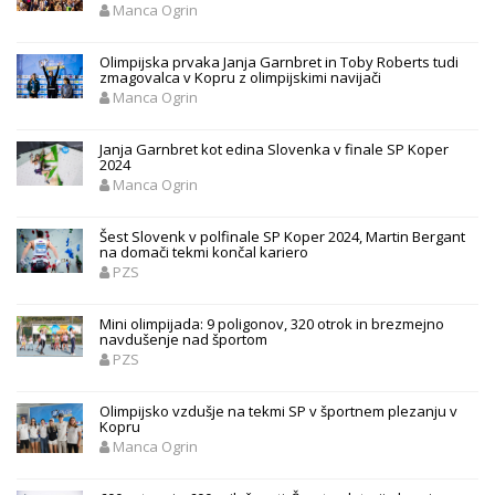
Manca Ogrin
Olimpijska prvaka Janja Garnbret in Toby Roberts tudi
zmagovalca v Kopru z olimpijskimi navijači
Manca Ogrin
Janja Garnbret kot edina Slovenka v finale SP Koper
2024
Manca Ogrin
Šest Slovenk v polfinale SP Koper 2024, Martin Bergant
na domači tekmi končal kariero
PZS
Mini olimpijada: 9 poligonov, 320 otrok in brezmejno
navdušenje nad športom
PZS
Olimpijsko vzdušje na tekmi SP v športnem plezanju v
Kopru
Manca Ogrin