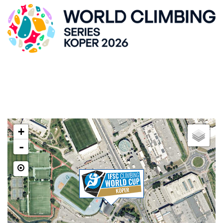
DVORANA ZLATO POLJE
Kidričeva cesta 55, SI-Kranj
LOKACIJA
+
-