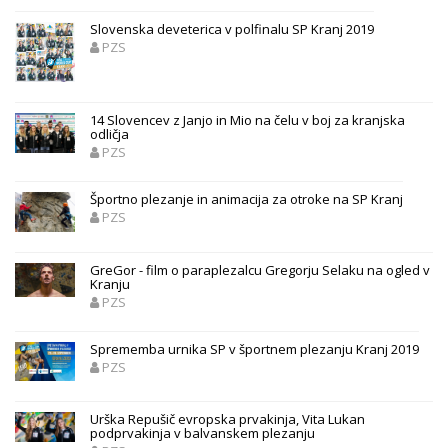
Slovenska deveterica v polfinalu SP Kranj 2019
PZS
14 Slovencev z Janjo in Mio na čelu v boj za kranjska
odličja
PZS
Športno plezanje in animacija za otroke na SP Kranj
PZS
GreGor - film o paraplezalcu Gregorju Selaku na ogled v
Kranju
PZS
Sprememba urnika SP v športnem plezanju Kranj 2019
PZS
Urška Repušič evropska prvakinja, Vita Lukan
podprvakinja v balvanskem plezanju