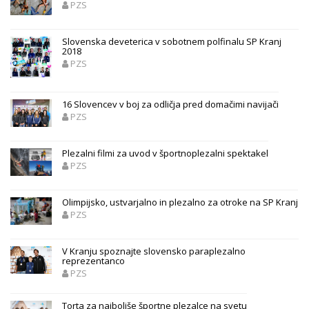
PZS
Slovenska deveterica v sobotnem polfinalu SP Kranj
2018
PZS
16 Slovencev v boj za odličja pred domačimi navijači
PZS
Plezalni filmi za uvod v športnoplezalni spektakel
PZS
Olimpijsko, ustvarjalno in plezalno za otroke na SP Kranj
PZS
V Kranju spoznajte slovensko paraplezalno
reprezentanco
PZS
Torta za najboljše športne plezalce na svetu