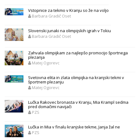
Vstopnice za tekmo v Kranju so že na voljo
Barbara Gradič Oset
Slovenski junaki na olimpijskih igrah v Tokiu
Barbara Gradič Oset
Zahvala olimpijkam za najlepšo promocijo športnega
plezanja
Matej Ogorevc
Svetovna elita in zlata olimpijka na kranjski tekmi v
športnem plezanju
Matej Ogorevc
Lučka Rakovec bronasta v Kranju, Mia Krampl sedma
pred domačimi navijači
PZS
Lučka in Mia v finalu kranjske tekme, Janja žal ne
PZS