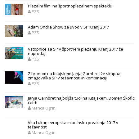
Plezalni filmi na športnoplezalnem spektaklu
PZS
Adam Ondra Show za uvod v SP Kranj 2017
PZS
Vstopnice za SP v športnem plezanju Kranj 2017 že
naprodaj
PZS
Z bronom na Kitajskem Janja Garnbret že skupna
zmagovalka SP v težavnosti in kombinaciji
PZS
Janja Garnbret najboljša tudi na Kitajskem, Domen Škofic
četrti
Manca Ogrin
Vita Lukan evropska mladinska prvakinja 2017 v
težavnosti
Manca Ogrin