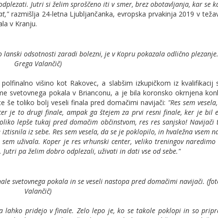
plezati. Jutri si želim sproščeno iti v smer, brez obotavljanja, kar se k
at,"
razmišlja 24-letna Ljubljančanka, evropska prvakinja 2019 v težav
ala v Kranju.
o lanski odsotnosti zaradi bolezni, je v Kopru pokazala odlično plezanje.
Grega Valančič)
o polfinalno višino kot Rakovec, a slabšim izkupičkom iz kvalifikaci
tekme svetovnega pokala v Brianconu, a je bila koronsko okrnjena ko
e še toliko bolj veseli finala pred domačimi navijači:
"Res sem vesela,
r je to drugi finale, ampak ga štejem za prvi resni finale, ker je bil 
toliko lepše tukaj pred domačim občinstvom, res res sanjsko! Navijači 
iztisnila iz sebe. Res sem vesela, da se je poklopilo, in hvaležna vsem n
o sem uživala. Koper je res vrhunski center, veliko treningov naredimo 
 Jutri pa želim dobro odplezali, uživati in dati vse od sebe."
finale svetovnega pokala in se veseli nastopa pred domačimi navijači. (fo
Valančič)
lahko pridejo v finale. Zelo lepo je, ko se takole poklopi in so pripr