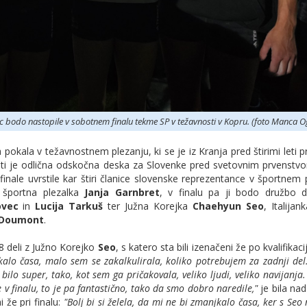
ec bodo nastopile v sobotnem finalu tekme SP v težavnosti v Kopru. (foto Manca O
okala v težavnostnem plezanju, ki se je iz Kranja pred štirimi leti pr
ti je odlična odskočna deska za Slovenke pred svetovnim prvenstvo
 finale uvrstile kar štiri članice slovenske reprezentance v športnem 
 športna plezalka
Janja Garnbret
, v finalu pa ji bodo družbo d
ovec
in
Lucija Tarkuš
ter Južna Korejka
Chaehyun Seo
, Italijan
 Doumont
.
48 deli z Južno Korejko
Seo
, s katero sta bili izenačeni že po kvalifikac
jkalo časa, malo sem se zakalkulirala, koliko potrebujem za zadnji del
ilo super, tako, kot sem ga pričakovala, veliko ljudi, veliko navijanja
e v finalu, to je pa fantastično, tako da smo dobro naredile,"
je bila na
 že pri finalu:
"Bolj bi si želela, da mi ne bi zmanjkalo časa, ker s Seo n