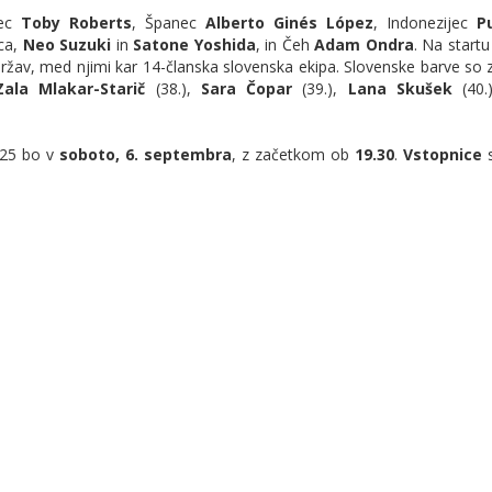
nec
Toby Roberts
, Španec
Alberto Ginés López
, Indonezijec
P
nca,
Neo Suzuki
in
Satone Yoshida
, in Čeh
Adam Ondra
. Na start
ržav, med njimi kar 14-članska slovenska ekipa. Slovenske barve so 
Zala Mlakar-Starič
(38.),
Sara Čopar
(39.),
Lana Skušek
(40.
025 bo v
soboto, 6. septembra
, z začetkom ob
19.30
.
Vstopnice
s