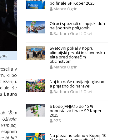
polfinale SP Koper 2025
Manca Ogrin
Otroci spoznali olimpijski duh
na športnih poligonih
Barbara Gradič Oset
Svetovni pokal v Kopru:
olimpijski prvaki in slovenska
grin)
elita pred domačim
občinstvom
Manca Ogrin
eselila v
m, ki bo
plezanju.
Naj bo naše navijanje glasno –
a prijazno do narave!
elale še
Barbara Gradič Oset
ka
Laura
S kodo JANJA15 do 15 %
popusta za finale SP Koper
ijah.
"Že v
2025
. Uživala
PZS
. Vem pa,
d ekipnim
Na plezalno tekmo v Koper 10
e bi bili
% ceneje – uporabite VALÚ