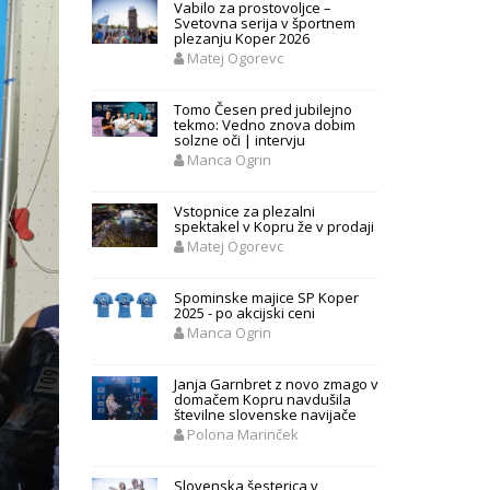
Vabilo za prostovoljce –
Svetovna serija v športnem
plezanju Koper 2026
Matej Ogorevc
Tomo Česen pred jubilejno
tekmo: Vedno znova dobim
solzne oči | intervju
Manca Ogrin
Vstopnice za plezalni
spektakel v Kopru že v prodaji
Matej Ogorevc
Spominske majice SP Koper
2025 - po akcijski ceni
Manca Ogrin
Janja Garnbret z novo zmago v
domačem Kopru navdušila
številne slovenske navijače
Polona Marinček
Slovenska šesterica v