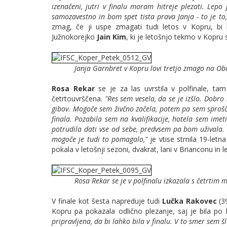
izenačeni, jutri v finalu moram hitreje plezati. Lepo
samozavestno in bom spet tista prava Janja - to je to,
zmag, če ji uspe zmagati tudi letos v Kopru, bi 
Južnokorejko
Jain Kim
, ki je letošnjo tekmo v Kopru 
Janja Garnbret v Kopru lovi tretjo zmago na Oba
Rosa Rekar
se je za las uvrstila v polfinale, tam
četrtouvrščena.
"Res sem vesela, da se je izšlo. Dobro 
gibov. Mogoče sem živčno začela, potem pa sem sprošč
finala. Pozabila sem na kvalifikacije, hotela sem ime
potrudila dati vse od sebe, predvsem pa bom uživala. 
mogoče je tudi to pomagalo,"
je vtise strnila 19-letn
pokala v letošnji sezoni, dvakrat, lani v Brianconu in l
Rosa Rekar se je v polfinalu izkazala s četrtim 
V finale kot šesta napreduje tudi
Lučka Rakovec
(39
Kopru pa pokazala odlično plezanje, saj je bila po kv
pripravljena, da bi lahko bila v finalu. V to smer sem šl