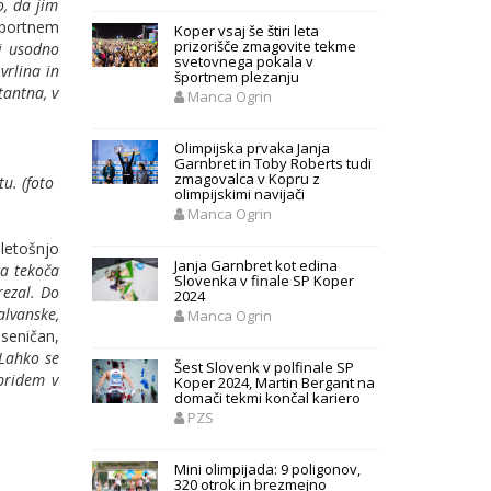
o, da jim
športnem
Koper vsaj še štiri leta
prizorišče zmagovite tekme
aj usodno
svetovnega pokala v
vrlina in
športnem plezanju
tantna, v
Manca Ogrin
Olimpijska prvaka Janja
Garnbret in Toby Roberts tudi
zmagovalca v Kopru z
u. (foto
olimpijskimi navijači
Manca Ogrin
letošnjo
Janja Garnbret kot edina
la tekoča
Slovenka v finale SP Koper
rezal. Do
2024
alvanske,
Manca Ogrin
eseničan,
 Lahko se
Šest Slovenk v polfinale SP
 pridem v
Koper 2024, Martin Bergant na
domači tekmi končal kariero
PZS
Mini olimpijada: 9 poligonov,
320 otrok in brezmejno