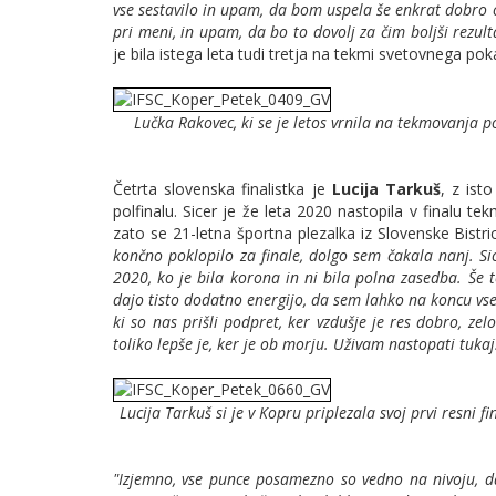
vse sestavilo in upam, da bom uspela še enkrat dobro od
pri meni, in upam, da bo to dovolj za čim boljši rezult
je bila istega leta tudi tretja na tekmi svetovnega pok
Lučka Rakovec, ki se je letos vrnila na tekmovanja p
Četrta slovenska finalistka je
Lucija Tarkuš
, z ist
polfinalu. Sicer je že leta 2020 nastopila v finalu 
zato se 21-letna športna plezalka iz Slovenske Bistric
končno poklopilo za finale, dolgo sem čakala nanj. Sice
2020, ko je bila korona in ni bila polna zasedba. Še 
dajo tisto dodatno energijo, da sem lahko na koncu vse 
ki so nas prišli podpret, ker vzdušje je res dobro, zel
toliko lepše je, ker je ob morju. Uživam nastopati tukaj.
Lucija Tarkuš si je v Kopru priplezala svoj prvi resni 
"Izjemno, vse punce posamezno so vedno na nivoju, da 