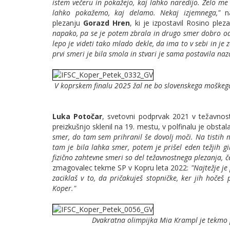
istem večeru in pokažejo, kaj lahko naredijo. Zelo me
lahko pokažemo, kaj delamo. Nekaj izjemnega,"
na
plezanju
Gorazd Hren
, ki je izpostavil Rosino plez
napako, pa se je potem zbrala in drugo smer dobro odpl
lepo je videti tako mlado dekle, da ima to v sebi in je
prvi smeri je bila smola in stvari je sama postavila naz
V koprskem finalu 2025 žal ne bo slovenskega moškega 
Luka Potočar
, svetovni podprvak 2021 v težavnosti
preizkušnjo sklenil na 19. mestu, v polfinalu je obstal
smer, do tam sem prihranil še dovolj moči. Na tistih mo
tam je bila lahka smer, potem je prišel eden težjih gi
fizično zahtevne smeri so del težavnostnega plezanja, če
zmagovalec tekme SP v Kopru leta 2022:
"Najtežje j
zaciklaš v to, da pričakuješ stopničke, ker jih hočeš
Koper."
Dvakratna olimpijka Mia Krampl je tekmo p