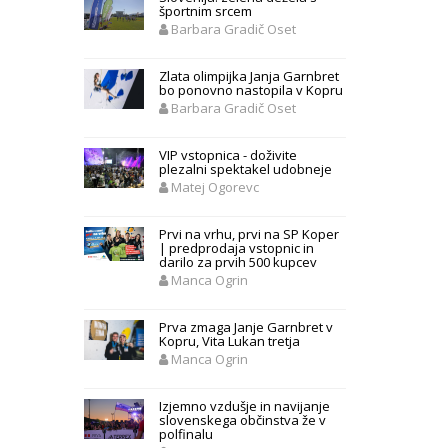
športnim srcem
Barbara Gradič Oset
Zlata olimpijka Janja Garnbret
bo ponovno nastopila v Kopru
Barbara Gradič Oset
VIP vstopnica - doživite
plezalni spektakel udobneje
Matej Ogorevc
Prvi na vrhu, prvi na SP Koper
| predprodaja vstopnic in
darilo za prvih 500 kupcev
Manca Ogrin
Prva zmaga Janje Garnbret v
Kopru, Vita Lukan tretja
Manca Ogrin
Izjemno vzdušje in navijanje
slovenskega občinstva že v
polfinalu