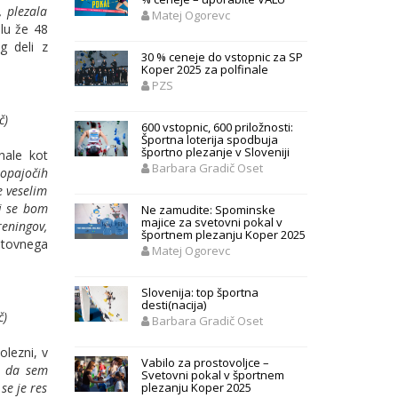
, plezala
Matej Ogorevc
lu že 48
g deli z
30 % ceneje do vstopnic za SP
Koper 2025 za polfinale
PZS
č)
600 vstopnic, 600 priložnosti:
Športna loterija spodbuja
športno plezanje v Sloveniji
nale kot
Barbara Gradič Oset
topajočih
e veselim
ri se bom
Ne zamudite: Spominske
majice za svetovni pokal v
reningov,
športnem plezanju Koper 2025
vetovnega
Matej Ogorevc
Slovenija: top športna
desti(nacija)
č)
Barbara Gradič Oset
olezni, v
Vabilo za prostovoljce –
m, da sem
Svetovni pokal v športnem
se je res
plezanju Koper 2025