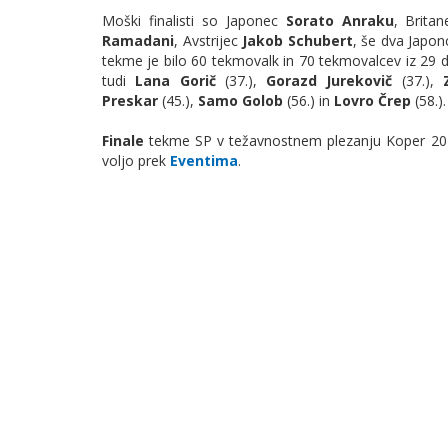
Moški finalisti so Japonec
Sorato Anraku
, Brita
Ramadani
, Avstrijec
Jakob Schubert
, še dva Japo
tekme je bilo 60 tekmovalk in 70 tekmovalcev iz 29 d
tudi
Lana Gorič
(37.),
Gorazd Jurekovič
(37.),
Preskar
(45.),
Samo Golob
(56.) in
Lovro Črep
(58.).
Finale
tekme SP v težavnostnem plezanju Koper 2
voljo prek
Eventima
.