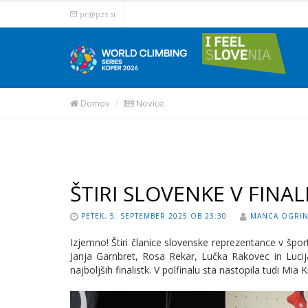
pr@pzs.si
Domov
Novice
ŠTIRI SLOVENKE V FINAL
PETEK, 5. SEPTEMBER 2025 OB 23:30
MANCA OGRI
Izjemno! Štiri članice slovenske reprezentance v šp
Janja Garnbret, Rosa Rekar, Lučka Rakovec in Luci
najboljših finalistk. V polfinalu sta nastopila tudi Mi