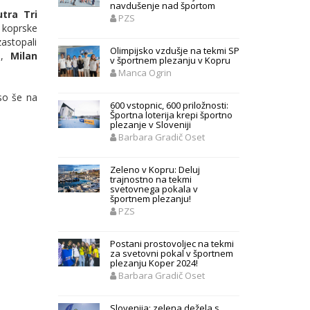
navdušenje nad športom
utra Tri
PZS
u koprske
zastopali
Olimpijsko vzdušje na tekmi SP
),
Milan
v športnem plezanju v Kopru
Manca Ogrin
o še na
600 vstopnic, 600 priložnosti:
Športna loterija krepi športno
plezanje v Sloveniji
Barbara Gradič Oset
Zeleno v Kopru: Deluj
trajnostno na tekmi
svetovnega pokala v
športnem plezanju!
PZS
Postani prostovoljec na tekmi
za svetovni pokal v športnem
plezanju Koper 2024!
Barbara Gradič Oset
Slovenija: zelena dežela s