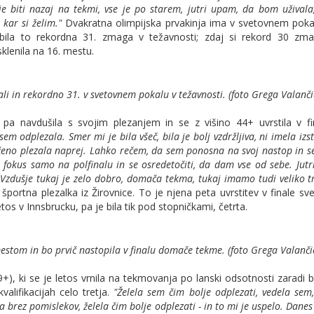
 je biti nazaj na tekmi, vse je po starem, jutri upam, da bom uživala
 kar si želim."
Dvakratna olimpijska prvakinja ima v svetovnem poka
bila to rekordna 31. zmaga v težavnosti; zdaj si rekord 30 zma
sklenila na 16. mestu.
li in rekordno 31. v svetovnem pokalu v težavnosti. (foto Grega Valanči
 pa navdušila s svojim plezanjem in se z višino 44+ uvrstila v fi
sem odplezala. Smer mi je bila všeč, bila je bolj vzdržljiva, ni imela izs
eno plezala naprej. Lahko rečem, da sem ponosna na svoj nastop in s
ti fokus samo na polfinalu in se osredetočiti, da dam vse od sebe. Jut
Vzdušje tukaj je zelo dobro, domača tekma, tukaj imamo tudi veliko t
a športna plezalka iz Žirovnice. To je njena peta uvrstitev v finale s
etos v Innsbrucku, pa je bila tik pod stopničkami, četrta.
mestom in bo prvič nastopila v finalu domače tekme. (foto Grega Valanči
+), ki se je letos vrnila na tekmovanja po lanski odsotnosti zaradi b
alifikacijah celo tretja.
"Želela sem čim bolje odplezati, vedela se
a brez pomislekov, želela čim bolje odplezati - in to mi je uspelo. Danes 