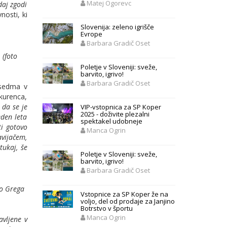
Matej Ogorevc
daj zgodi
nosti, ki
Slovenija: zeleno igrišče
Evrope
Barbara Gradič Oset
 (foto
Poletje v Sloveniji: sveže,
barvito, igrivo!
Barbara Gradič Oset
j sedma v
nkurenca,
 da se je
VIP-vstopnica za SP Koper
2025 - doživite plezalni
eden leta
spektakel udobneje
ti gotovo
Manca Ogrin
avijačem,
tukaj, še
Poletje v Sloveniji: sveže,
barvito, igrivo!
Barbara Gradič Oset
to Grega
Vstopnice za SP Koper že na
voljo, del od prodaje za Janjino
Botrstvo v športu
Manca Ogrin
avljene v