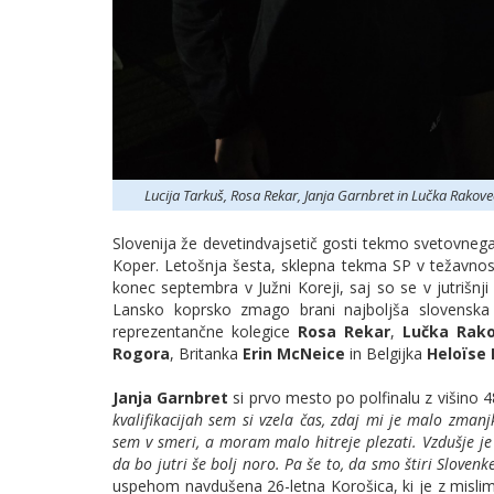
Lucija Tarkuš, Rosa Rekar, Janja Garnbret in Lučka Rakov
Slovenija že devetindvajsetič gosti tekmo svetovnega p
Koper. Letošnja šesta, sklepna tekma SP v težavnos
konec septembra v Južni Koreji, saj so se v jutrišnji
Lansko koprsko zmago brani najboljša slovenska
reprezentančne kolegice
Rosa Rekar
,
Lučka Rak
Rogora
, Britanka
Erin McNeice
in Belgijka
Heloïse
Janja Garnbret
si prvo mesto po polfinalu z višino 
kvalifikacijah sem si vzela čas, zdaj mi je malo zman
sem v smeri, a moram malo hitreje plezati. Vzdušje je b
da bo jutri še bolj noro. Pa še to, da smo štiri Slovenk
uspehom navdušena 26-letna Korošica, ki je z mislimi