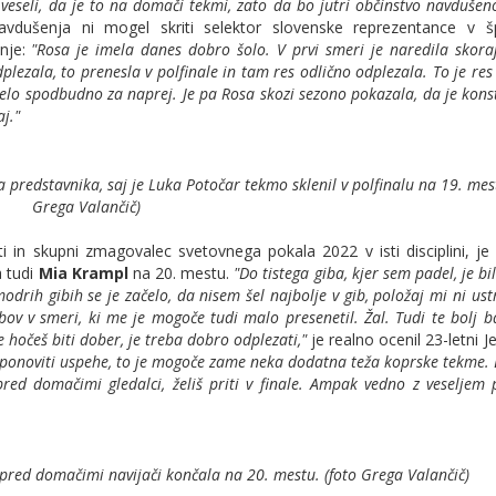
 veseli, da je to na domači tekmi, zato da bo jutri občinstvo navdušen
vdušenja ni mogel skriti selektor slovenske reprezentance v 
anje:
"Rosa je imela danes dobro šolo. V prvi smeri je naredila skor
ezala, to prenesla v polfinale in tam res odlično odplezala. To je res 
 zelo spodbudno za naprej. Je pa Rosa skozi sezono pokazala, da je kons
aj."
predstavnika, saj je Luka Potočar tekmo sklenil v polfinalu na 19. mest
Grega Valančič)
 in skupni zmagovalec svetovnega pokala 2022 v isti disciplini, je 
a tudi
Mia Krampl
na 20. mestu.
"Do tistega giba, kjer sem padel, je bi
drih gibih se je začelo, da nisem šel najbolje v gib, položaj mi ni ust
bov v smeri, ki me je mogoče tudi malo presenetil. Žal. Tudi te bolj b
 hočeš biti dober, je treba dobro odplezati,"
je realno ocenil 23-letni J
e ponoviti uspehe, to je mogoče zame neka dodatna teža koprske tekme.
 pred domačimi gledalci, želiš priti v finale. Ampak vedno z veseljem
red domačimi navijači končala na 20. mestu. (foto Grega Valančič)