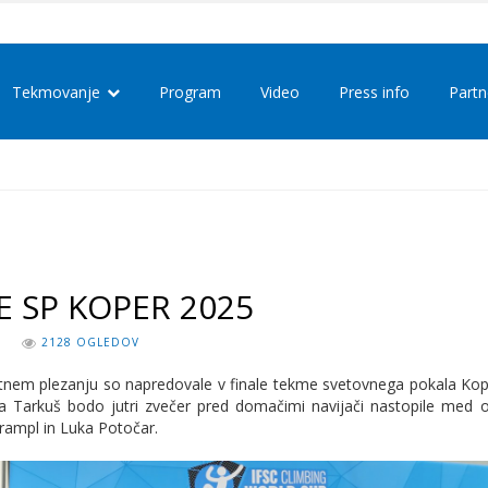
Tekmovanje
Program
Video
Press info
Partn
E SP KOPER 2025
N
2128 OGLEDOV
ortnem plezanju so napredovale v finale tekme svetovnega pokala Kop
ja Tarkuš bodo jutri zvečer pred domačimi navijači nastopile med 
a Krampl in Luka Potočar.