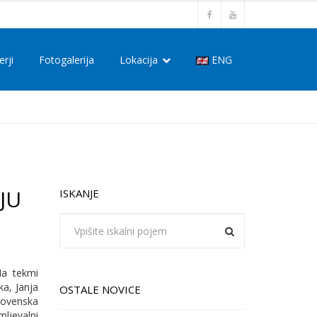
erji
Fotogalerija
Lokacija
ENG
JU
ISKANJE
Na tekmi
ka, Janja
OSTALE NOVICE
Slovenska
ljevalni