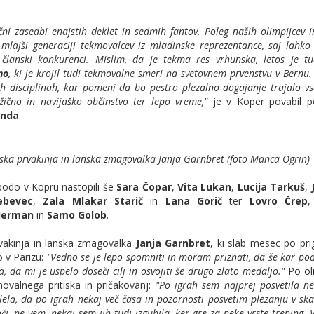
ni zasedbi enajstih deklet in sedmih fantov. Poleg naših olimpijcev i
 mlajši generaciji tekmovalcev iz mladinske reprezentance, saj lahko
članski konkurenci. Mislim, da je tekma res vrhunska, letos je tu
no
, ki je krojil tudi tekmovalne smeri na svetovnem prvenstvu v Bernu.
h disciplinah, kar pomeni da bo pestro plezalno dogajanje trajalo v
ično in navijaško občinstvo ter lepo vreme,"
je v Koper povabil 
onda
.
ska prvakinja in lanska zmagovalka Janja Garnbret (foto Manca Ogrin)
bodo v Kopru nastopili še
Sara Čopar
,
Vita Lukan
,
Lucija Tarkuš
,
ebevec
,
Zala Mlakar Starič
in
Lana Gorič
ter
Lovro Črep
Jerman
in
Samo Golob
.
vakinja in lanska zmagovalka
Janja Garnbret
, ki slab mesec po pr
 v Parizu:
"Vedno se je lepo spomniti in moram priznati, da še kar po
, da mi je uspelo doseči cilj in osvojiti še drugo zlato medaljo."
Po ol
movalnega pritiska in pričakovanj:
"Po igrah sem najprej posvetila n
ela, da po igrah nekaj več časa in pozornosti posvetim plezanju v ska
i, ne vem, nekaj sem jih tudi izgubila, ker gre za neke vrste trening.