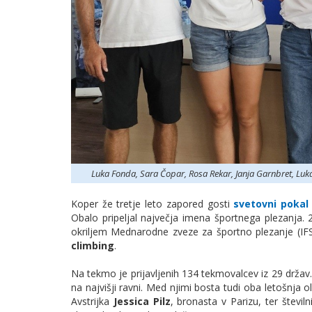
Luka Fonda, Sara Čopar, Rosa Rekar, Janja Garnbret, Luka
Koper že tretje leto zapored gosti
svetovni pokal
Obalo pripeljal največja imena športnega plezanja. 
okriljem Mednarodne zveze za športno plezanje (IFSC
climbing
.
Na tekmo je prijavljenih 134 tekmovalcev iz 29 drža
na najvišji ravni. Med njimi bosta tudi oba letošnja o
Avstrijka
Jessica Pilz
, bronasta v Parizu, ter številn