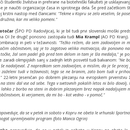
i študentki živilstva in prehrane na biotehniški fakulteti je usklajevanj
 se je naučiti organizacije časa in sprotnega dela. Še pred začetkom š
voj krstni nastop med članicami:
"Tekme v Kopru se zelo veselim, še pose
 družina, kar mi veliko pomeni."
Potočar
(ŠPO PD Radovljica), ki je bil tudi prvi slovenski moški pred
e na OI že drugič ponosno zastopala tudi
Mia Krampl
(AO PD Kranj).
ombinaciji in peti v težavnosti.
"Težko rečem, da sem zadovoljen in m
čim občinstvom, saj je to zagotovo velika motivacija, da ponovno na
 točke, žal sem padel gib pred tem delom in tam je šla medalja,"
je po
 zaradi olimpijskih sanj v zadnjih letih posvetil tudi balvanom:
"Ne b
še nadaljeval. Z napredkom sem zadovoljen, a mislim, da je še precej
a zaželeni tudi v težavnosti, tega se ne branim, zato bom tudi v priho
"
22-letni Jeseničan po dobrem plezanju na evropskem prvenstvu 
a steni dal vse od sebe. Tega v svetovnih pokalih letos ni bilo dovolj.
a lahko z borbo na steni in dobrim plezanjem brez napak nadaljujem ni
bčinstvom, ki verjamem, da mi bo - kot vedno - v pomoč."
poveduje, da se v petek in soboto v Kopru ne obeta le vrhunski športno
bogat spremljevalni program (foto Manca Ogrin)