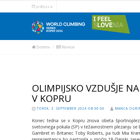
pr@pzs.si
Domov
Novice
OLIMPIJSKO VZDUŠJE N
V KOPRU
TOREK, 3. SEPTEMBER 2024 OB 00:00
MANCA OGRI
Konec tedna se v Kopru znova obeta športnoplezal
svetovnega pokala (SP) v težavnostnem plezanju se bo
Garnbret in Britanec Toby Roberts, pa tudi Mia Kram
reprezentanca bo nastopila v močni 18-članski zased