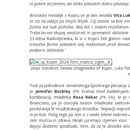
in potem verjamem, da lahko pokažem dobro plezanje i
Bronaste medalje v Kopru se je lani veselila
Vita Lu
se res ne odvija po mojih željah. Cilj sezone so bile ol
fizično kot tudi psihično. Bolj kot s slabim rezultat
Treba bo vse skupaj analizirati in spremeniti določene s
23-letna Radovljičanka, ki si v Kopru želi glasno na
trenutno formo pokažem svoj maksimum pred domačimi 
podporo občinstva."
Janja Garnbret, lanska zmagovalka SP Koper, Luka Pot
n
Tudi za prihodnost slovenskega športnega plezanja 
je
Jennifer Buckley
(PK Scena) med kadetinjami d
kombinaciji, mladinka
Rosa Rekar
(PK FA), ki je 
Brianconu, pa je osvojila naslov mladinske svetovne
predstavlja le rezultatskega dosežka:
"Največji napre
in pritisk. Poleg tega pa sem si z vsake tekme nabrala v
zelo močna in zdrava, hkrati pa imajo izjemen vzor.
"
dajejo dodatno spodbudo. Vem, da za te dosežke velik