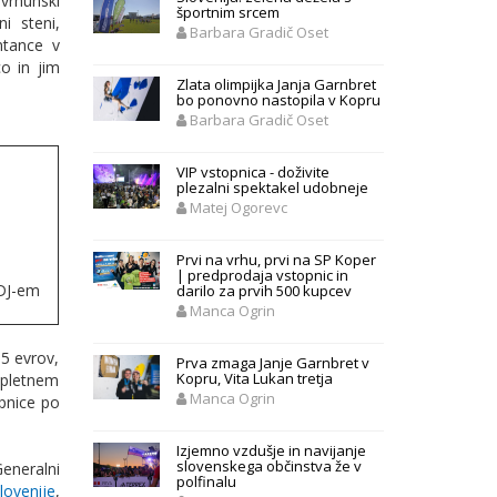
vrhunski
športnim srcem
i steni,
Barbara Gradič Oset
ntance v
o in jim
Zlata olimpijka Janja Garnbret
bo ponovno nastopila v Kopru
Barbara Gradič Oset
VIP vstopnica - doživite
plezalni spektakel udobneje
Matej Ogorevc
Prvi na vrhu, prvi na SP Koper
| predprodaja vstopnic in
 DJ-em
darilo za prvih 500 kupcev
Manca Ogrin
 5 evrov,
Prva zmaga Janje Garnbret v
Kopru, Vita Lukan tretja
spletnem
Manca Ogrin
opnice po
Izjemno vzdušje in navijanje
slovenskega občinstva že v
Generalni
polfinalu
ovenije
,