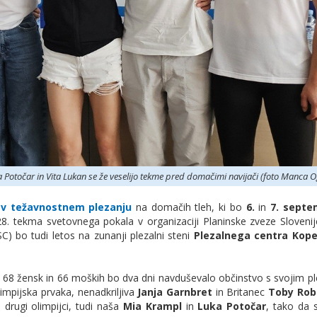
 Potočar in Vita Lukan se že veselijo tekme pred domačimi navijači (foto Manca O
 v težavnostnem plezanju
na domačih tleh, ki bo
6.
in
7. septe
28. tekma svetovnega pokala v organizaciji Planinske zveze Slovenij
) bo tudi letos na zunanji plezalni steni
Plezalnega centra Kope
v. 68 žensk in 66 moških bo dva dni navduševalo občinstvo s svojim 
limpijska prvaka, nenadkriljiva
Janja Garnbret
in Britanec
Toby Rob
i drugi olimpijci, tudi naša
Mia Krampl
in
Luka Potočar
, tako da 