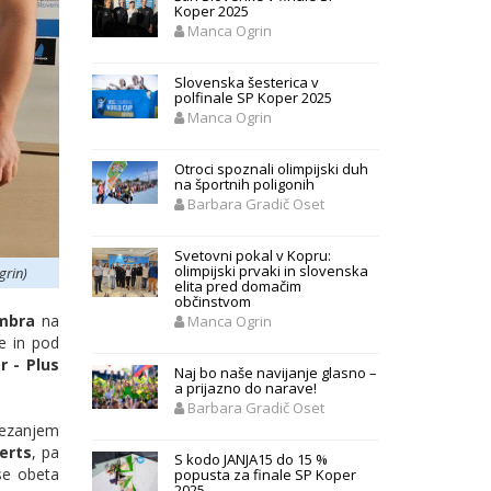
Koper 2025
Manca Ogrin
Slovenska šesterica v
polfinale SP Koper 2025
Manca Ogrin
Otroci spoznali olimpijski duh
na športnih poligonih
Barbara Gradič Oset
Svetovni pokal v Kopru:
olimpijski prvaki in slovenska
grin)
elita pred domačim
občinstvom
mbra
na
Manca Ogrin
e in pod
r - Plus
Naj bo naše navijanje glasno –
a prijazno do narave!
Barbara Gradič Oset
plezanjem
erts
, pa
S kodo JANJA15 do 15 %
se obeta
popusta za finale SP Koper
2025