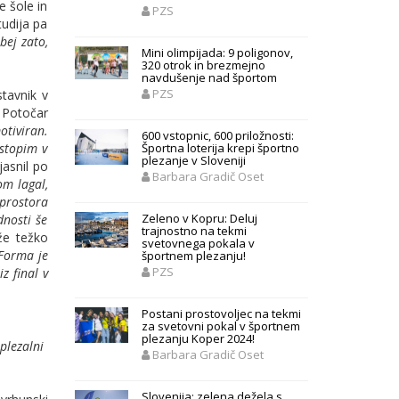
e šole in
PZS
tudija pa
bej zato,
Mini olimpijada: 9 poligonov,
320 otrok in brezmejno
navdušenje nad športom
PZS
stavnik v
 Potočar
otiviran.
600 vstopnic, 600 priložnosti:
Športna loterija krepi športno
stopim v
plezanje v Sloveniji
jasnil po
Barbara Gradič Oset
om lagal,
 prostora
Zeleno v Kopru: Deluj
dnosti še
trajnostno na tekmi
že težko
svetovnega pokala v
 Forma je
športnem plezanju!
PZS
z final v
Postani prostovoljec na tekmi
za svetovni pokal v športnem
plezanju Koper 2024!
plezalni
Barbara Gradič Oset
Slovenija: zelena dežela s