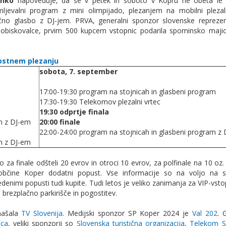
anko
napoveduje, da se v petek in soboto v Kopru ne obeta le 
ljevalni program z mini olimpijado, plezanjem na mobilni plezaln
čno glasbo z DJ-jem. PRVA, generalni sponzor slovenske repreze
 obiskovalce, prvim 500 kupcem vstopnic podarila spominsko majic
ostnem plezanju
sobota, 7. september
17:00-19:30 program na stojnicah in glasbeni program
17:30-19:30 Telekomov plezalni vrtec
19:30 odprtje finala
am z DJ-em
20:00 finale
22:00-24:00 program na stojnicah in glasbeni program z
am z DJ-em
za finale odšteli 20 evrov in otroci 10 evrov, za polfinale na 10 oz.
 občine Koper dodatni popust. Vse informacije so na voljo na 
vedenimi popusti tudi kupite. Tudi letos je veliko zanimanja za VIP-vst
 brezplačno parkirišče in pogostitev.
našala
TV Slovenija
. Medijski sponzor SP Koper 2024 je
Val 202
. 
ica
, veliki sponzorji so
Slovenska turistična organizacija
,
Telekom Sl