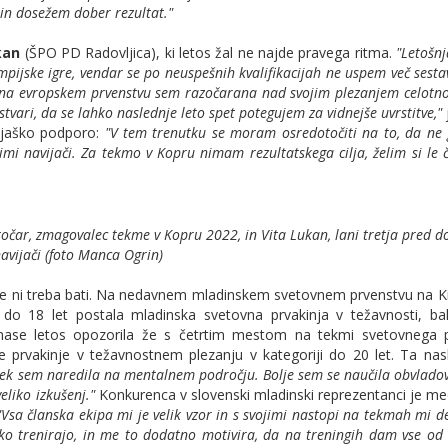
n dosežem dober rezultat."
kan
(ŠPO PD Radovljica), ki letos žal ne najde pravega ritma.
"Letošn
impijske igre, vendar se po neuspešnih kvalifikacijah ne uspem več sestav
om na evropskem prvenstvu sem razočarana nad svojim plezanjem celotn
tvari, da se lahko naslednje leto spet potegujem za vidnejše uvrstitve,"
vijaško podporo:
"V tem trenutku se moram osredotočiti na to, da ne 
navijači. Za tekmo v Kopru nimam rezultatskega cilja, želim si le č
očar, zmagovalec tekme v Kopru 2022, in Vita Lukan, lani tretja pred 
avijači (foto Manca Ogrin)
se ni treba bati. Na nedavnem mladinskem svetovnem prvenstvu na K
o 18 let postala mladinska svetovna prvakinja v težavnosti, bal
nase letos opozorila že s četrtim mestom na tekmi svetovnega 
 prvakinje v težavnostnem plezanju v kategoriji do 20 let. Ta nasl
dek sem naredila na mentalnem področju. Bolje sem se naučila obvladov
eliko izkušenj."
Konkurenca v slovenski mladinski reprezentanci je me
Vsa članska ekipa mi je velik vzor in s svojimi nastopi na tekmah mi de
o trenirajo, in me to dodatno motivira, da na treningih dam vse od 