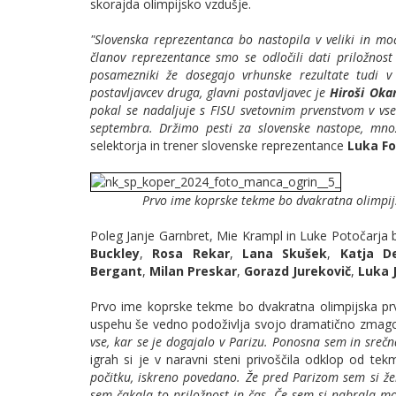
skorajda olimpijsko vzdušje.
"Slovenska reprezentanca bo nastopila v veliki in moč
članov reprezentance smo se odločili dati priložnost
posamezniki že dosegajo vrhunske rezultate tudi v 
postavljavcev druga, glavni postavljavec je
Hiroši Oka
pokal se nadaljuje s FISU svetovnim prvenstvom v vse
septembra. Držimo pesti za slovenske nastope, množ
selektorja in trener slovenske reprezentance
Luka F
Prvo ime koprske tekme bo dvakratna olimpij
Poleg Janje Garnbret, Mie Krampl in Luke Potočarja 
Buckley
,
Rosa Rekar
,
Lana Skušek
,
Katja D
Bergant
,
Milan Preskar
,
Gorazd Jurekovič
,
Luka 
Prvo ime koprske tekme bo dvakratna olimpijska pr
uspehu še vedno podoživlja svojo dramatično zmago
vse, kar se je dogajalo v Parizu. Ponosna sem in srečna
igrah si je v naravni steni privoščila odklop od tek
počitku, iskreno povedano. Že pred Parizom sem si žel
sem čakala to priložnost in čas. Če sem si nabrala moč