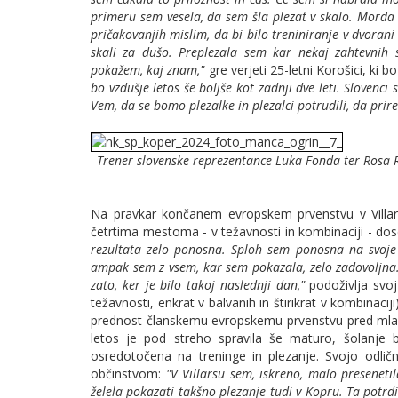
primeru sem vesela, da sem šla plezat v skalo. Morda to
pričakovanjih mislim, da bi bilo treniniranje v dvora
skali za dušo. Preplezala sem kar nekaj zahtevnih 
pokažem, kaj znam,"
gre verjeti 25-letni Korošici, ki b
bo vzdušje letos še boljše kot zadnji dve leti. Slovenc
Vem, da se bomo plezalke in plezalci potrudili, da prir
Trener slovenske reprezentance Luka Fonda ter Rosa R
Na pravkar končanem evropskem prvenstvu v Villar
četrtima mestoma - v težavnosti in kombinaciji - dos
rezultata zelo ponosna. Sploh sem ponosna na svoje pl
ampak sem z vsem, kar sem pokazala, zelo zadovoljna.
zato, ker je bilo takoj naslednji dan,"
podoživlja svoj
težavnosti, enkrat v balvanih in štirikrat v kombinaci
prednost članskemu evropskemu prvenstvu pred mladi
letos je pod streho spravila še maturo, šolanje bo
osredotočena na treninge in plezanje. Svojo odli
občinstvom:
"V Villarsu sem, iskreno, malo presenet
želela pokazati takšno plezanje tudi v Kopru. Ta potr