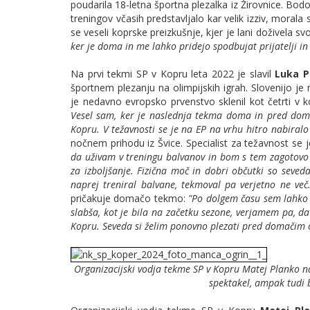
poudarila 18-letna športna plezalka iz Žirovnice. Bodoč
treningov včasih predstavljalo kar velik izziv, morala
se veseli koprske preizkušnje, kjer je lani doživela s
ker je doma in me lahko pridejo spodbujat prijatelji in
Na prvi tekmi SP v Kopru leta 2022 je slavil
Luka 
športnem plezanju na olimpijskih igrah. Slovenijo j
je nedavno evropsko prvenstvo sklenil kot četrti v k
Vesel sam, ker je naslednja tekma doma in pred doma
Kopru. V težavnosti se je na EP na vrhu hitro nabiralo
nočnem prihodu iz Švice. Specialist za težavnost se je
da uživam v treningu balvanov in bom s tem zagotovo 
za izboljšanje. Fizična moč in dobri občutki so seved
naprej treniral balvane, tekmoval pa verjetno ne več.
pričakuje domačo tekmo:
"Po dolgem času sem lahko n
slabša, kot je bila na začetku sezone, verjamem pa, d
Kopru. Seveda si želim ponovno plezati pred domačim o
Organizacijski vodja tekme SP v Kopru Matej Planko na
spektakel, ampak tudi 