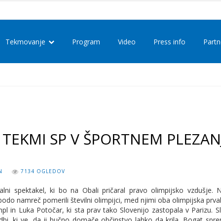
Tekmovanje
Program
Video
Press info
Partn
A TEKMI SP V ŠPORTNEM PLEZAN
N
7134 OGLEDOV
ni spektakel, ki bo na Obali pričaral pravo olimpijsko vzdušje. 
do namreč pomerili številni olimpijci, med njimi oba olimpijska prva
pl in Luka Potočar, ki sta prav tako Slovenijo zastopala v Parizu. 
bi, ki ve, da ji bučno domače občinstvo lahko da krila. Bogat sprem