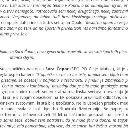
 ni tisti klasični trening za tekmo v Kopru, a po olimpijskih igrah, pri
ni v bistvu nemogoče. Potrebovala sem nekaj drugačnega, nekaj zahtevni
smeri. Verjamem, da lahko tudi brez klasičnega treninga občinstvu
o olimpijski duh prinesla tudi s seboj na Obalo:
"Resnično upam in verj
i smo znani po tem, da na športnih prireditvah res naredimo fantastično
edimo pravi šov."
okar in Sara Čopar, nova generacija uspešnih slovenskih športnih pleza
Manca Ogrin)
su je odlično nastopila
Sara Čopar
(ŠPO PD Celje Matica), ki je
egla uspeh kariere.
"Stopničke so mi za las ušle, ampak sem kljub te
ezanje, še posebej v polfinalu v težavnosti, v finalu je zmanjkala p
 Četrto mesto v kombinaciji naslednji dan je bilo malo grenkejše, ve
 grenko-sladek uspeh sedemkratna mladinska svetovna prvakinja (d
ji), ki si je s svojim dosežkom na EP dokazala pravilnost odločitve, da
nskim svetovnim, ki sta bila istočasno. Ne le uspešen preskok med 
 nadaljevala v Izoli, kjer bo študirala fizioterapijo, še naprej p
čno formo v težavnosti želi 19-letna Laščanka pokazati tudi pred
ila samo sebe, dobila sem potrditev, da je moja forma dobra, in zag
ditev mi je zelo pomembna, zdaj vem, da ne smem biti živčna, moram bi