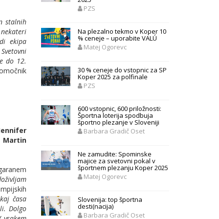
PZS
n stalnih
Na plezalno tekmo v Koper 10
 nekateri
% ceneje – uporabite VALÚ
di ekipa
Matej Ogorevc
 Svetovni
se do 12.
30 % ceneje do vstopnic za SP
pomočnik
Koper 2025 za polfinale
PZS
600 vstopnic, 600 priložnosti:
Športna loterija spodbuja
športno plezanje v Sloveniji
Jennifer
Barbara Gradič Oset
,
Martin
Ne zamudite: Spominske
majice za svetovni pokal v
športnem plezanju Koper 2025
igaranem
Matej Ogorevc
doživljam
impijskih
ekaj časa
Slovenija: top športna
desti(nacija)
li. Dolgo
Barbara Gradič Oset
 V vsakem