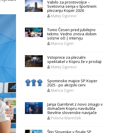
Vabilo za prostovoljce –
Svetovna serija v športnem
plezanju Koper 2026
Matej Ogorevc
Tomo Česen pred jubilejno
tekmo: Vedno znova dobim
solzne oči | intervju
Manca Ogrin
Vstopnice za plezalni
spektakel v Kopru že v prodaji
Matej Ogorevc
Spominske majice SP Koper
2025 - po akcijski ceni
Manca Ogrin
Janja Garnbret z novo zmago v
domačem Kopru navdušila
številne slovenske navijače
Polona Marinček
Štiri Slovenke v finale SP