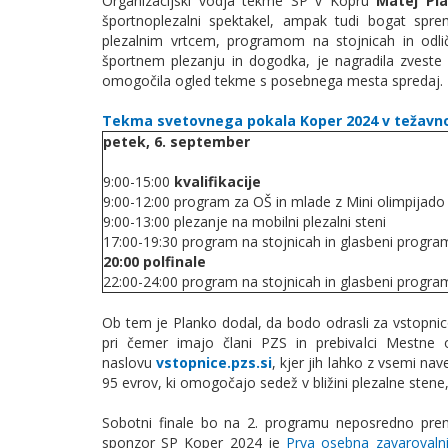
Organizacijski vodja tekme SP v Kopru
Matej Pl
športnoplezalni spektakel, ampak tudi bogat sprem
plezalnim vrtcem, programom na stojnicah in odli
športnem plezanju in dogodka, je nagradila zveste
omogočila ogled tekme s posebnega mesta spredaj.
Tekma svetovnega pokala Koper 2024 v težavn
petek, 6. september
9:00-15:00
kvalifikacije
9:00-12:00 program za OŠ in mlade z Mini olimpijado
9:00-13:00 plezanje na mobilni plezalni steni
17:00-19:30 program na stojnicah in glasbeni progr
20:00 polfinale
22:00-24:00 program na stojnicah in glasbeni progr
Ob tem je Planko dodal, da bodo odrasli za vstopnico 
pri čemer imajo člani PZS in prebivalci Mestne
naslovu
vstopnice.pzs.si
, kjer jih lahko z vsemi na
95 evrov, ki omogočajo sedež v bližini plezalne stene,
Sobotni finale bo na 2. programu neposredno pre
sponzor SP Koper 2024 je
Prva osebna zavarovaln