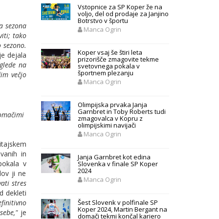
Vstopnice za SP Koper že na
voljo, del od prodaje za Janjino
Botrstvo v športu
ja sezona
Manca Ogrin
iti; tako
o sezono.
Koper vsaj še štiri leta
je dejala
prizorišče zmagovite tekme
glede na
svetovnega pokala v
športnem plezanju
im večjo
Manca Ogrin
Olimpijska prvaka Janja
Garnbret in Toby Roberts tudi
domačimi
zmagovalca v Kopru z
olimpijskimi navijači
Manca Ogrin
itajskem
vanih in
Janja Garnbret kot edina
pokala v
Slovenka v finale SP Koper
2024
ov ji ne
Manca Ogrin
ati stres
d dekleti
Šest Slovenk v polfinale SP
finitivno
Koper 2024, Martin Bergant na
sebe,"
je
domači tekmi končal kariero