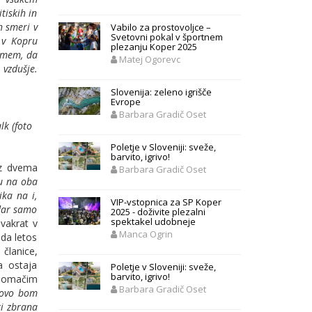
tiskih in
h smeri v
Vabilo za prostovoljce –
Svetovni pokal v športnem
 v Kopru
plezanju Koper 2025
amem, da
Matej Ogorevc
 vzdušje.
Slovenija: zeleno igrišče
Evrope
Barbara Gradič Oset
lk (foto
Poletje v Sloveniji: sveže,
barvito, igrivo!
 z dvema
Barbara Gradič Oset
mu na oba
ika na i,
VIP-vstopnica za SP Koper
ndar samo
2025 - doživite plezalni
spektakel udobneje
vakrat v
Manca Ogrin
 da letos
članice,
a ostaja
Poletje v Sloveniji: sveže,
barvito, igrivo!
 domačim
Barbara Gradič Oset
otovo bom
ti zbrana